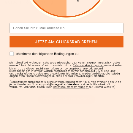
Versand & Lieferung
Email
JETZT AM GLÜCKSRAD DREHEN!
AGREE
Ich stimme den folgenden Bedingungen zu
Ich habe die Hinweise zum Schutz der Privatsphäre zur Kenntnis genommen. Mit Angabe
meiner E-Mail-Adresse erkläre ich, dass ich mit den
Teilnahmebedingungen
einverstanden
bin und über die von Euziel International GmbH angebotenen Produkte und
Dienstleistungen informiert werden möchte. Ebenso wünsche ich, per E-Mail und über
andere digitale Kanäle über aktuelle Aktionen informiert zu werden und die Möglichkeit der
Abgabe von Produktbewertungen auf Basis meiner Verwendung zu erhalten.
(Selbstverständlich können Sie Ihre Einwilligung jederzeit mit zukünftiger Wirkung am Ende
jedes Newsletters, über
support@songmicshome.de
oder über Ihr Benutzerkonto
widerrufen. Mehr dazu finden Sie in
Datenschutzbestimmungen
auf unserer Website.)