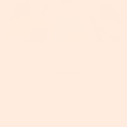
20 € SPAREN
Abonnieren Sie jetzt den SONGMICS HOME Newsletter – per E-
Mail, SMS oder WhatsApp – und sichern Sie sich Ihren 20 €-
Gutschein!
✅ Kostenlos & jederzeit kündbar | ✅ Kein Spam, nur echte
Vorteile | ✅ DSGVO-konform
Wählen Sie einen unserer Coupons und erhalten Sie Ihren