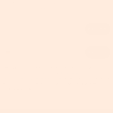
Rabatt. Bitte beachten Sie, dass die Coupons nicht
kombinierbar sind.
Email
Abonnieren
Phone number
Abonnieren
Wenn Sie auf „Abonnieren“ klicken, erklären Sie sich mit den
Datenschutzbestimmungen
und den
Allgemeinen
Geschäftsbedingungen einverstanden
. Sie erhalten E-Mails, SMS oder
WhatsApp-Nachrichten von SONGMICS HOME, die Sie jederzeit
abbestellen können.