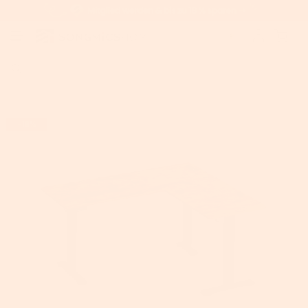
Home
>
VASAGLE L-förmiger Eckschreibtisch, Höhenverstellbarer Schreib
-18%