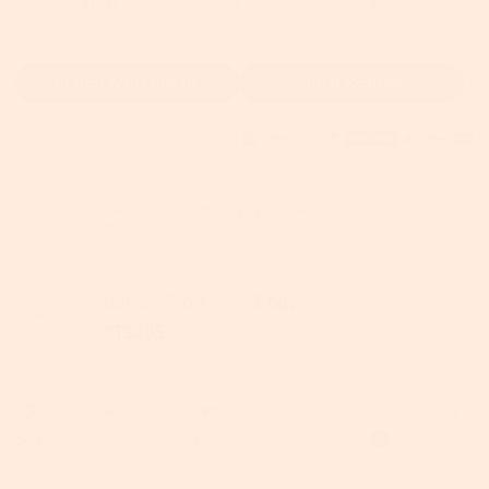
€13,91
€20
€25,22
In den Warenkorb
Jetzt Kaufen
auf alle Produkte für
Mitglieder
【kostenlos
-10%
Kopieren
anmelden!】- Code:
BTS010
Kopieren
Verdienen Sie bis zu 【
820
】 Punkte, die beim Bezahlvorgang
berechnet werden.
Anmelden/Jetzt Mitglied werden >