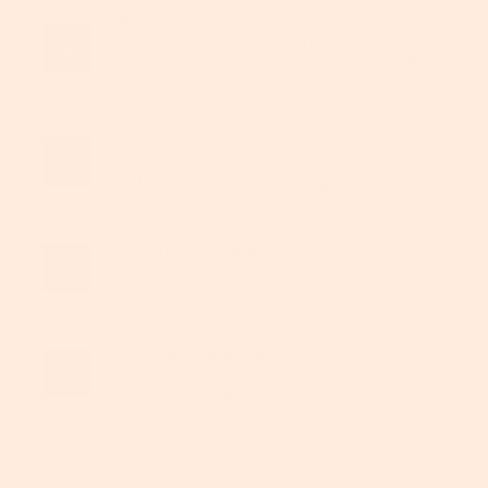
Kostenloser Versand
Versand innerhalb Deutschlands gratis.
Versandkosten ins Ausland werden an der Kasse
berechnet.
24/5 Support
Erstklassiger Kundenservice, der Ihnen von
Montag bis Freitag zu Verfügung steht.
30-Tage-Rückgaberecht
Problemlose Rückgabe und Umtausch innerhalb
von 30 Tagen nach dem Kauf.
100% Zahlungssicherheit
Stressfrei einkaufen mit sicheren und vielseitigen
Zahlungsmöglichkeiten.