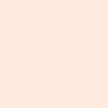
Mein Konto
Über Uns
Programme
Kundenservice
Brauckstr. 51, 58454 Witten, Deutschland
+49 (0)2302 9886610 (Mo. bis Fr. 10-13 Uhr, 14-17 Uhr)
+49 (0)2302 9886619 (Mo. bis Fr. 8-10 Uhr)
Aktuell gibt es viele Anrufe. Es können mehrere