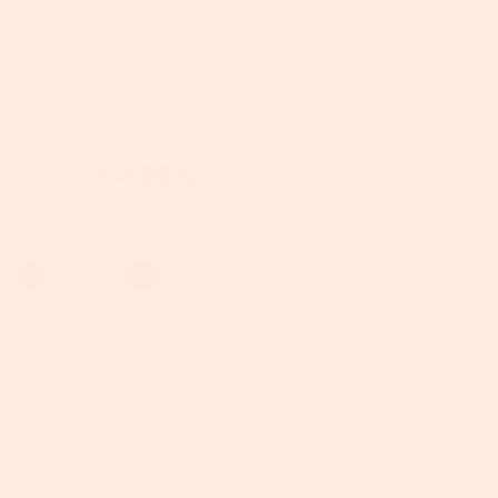
SKU:
LSDB35264K01
VASAGLE L-förmiger Eckschreibtisch,
Höhenverstellbarer Schreibtisch, 160 x 140 cm
164,99 €
199,99 €
inkl. MwSt.
Farbe:
Vintagebraun + Tintenschwarz
Was wir bieten
Fügen Sie den Unfallschutz hinzu, angeboten von
(in Partnerschaft mit AIG).
1 Jahr
2 Jahre
3 Jahre