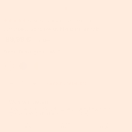
36
Bewertungen
SKU:
LYY011G01
SONGMICS Schaukelstuhl aus Birkenholz
99,99 €
inkl. MwSt.
Farbe:
Dunkelgrau + Weiß
Nur noch 5 Artikel übrig
Was wir bieten
Fügen Sie den Unfallschutz hinzu, angeboten von
(in Partnerschaft mit AIG).
1 Jahr
2 Jahre
3 Jahre
€8,69
€12,17
€15,65