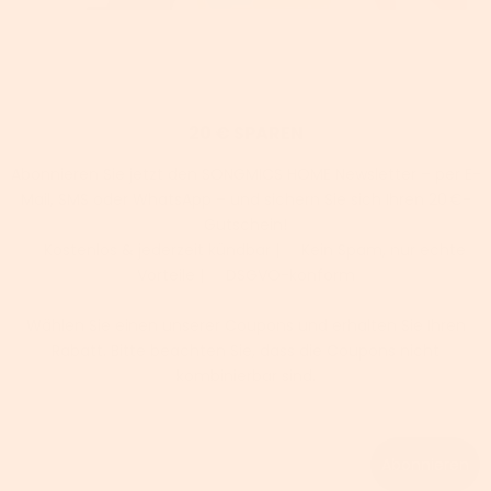
20 € SPAREN
Abonnieren Sie jetzt den SONGMICS HOME Newsletter – per E-
Mail, SMS oder WhatsApp – und sichern Sie sich Ihren 20 €-
Gutschein!
✅ Kostenlos & jederzeit kündbar | ✅ Kein Spam, nur echte
Vorteile | ✅ DSGVO-konform
Wählen Sie einen unserer Coupons und erhalten Sie Ihren
Rabatt. Bitte beachten Sie, dass die Coupons nicht
kombinierbar sind.
Email
Abonnieren