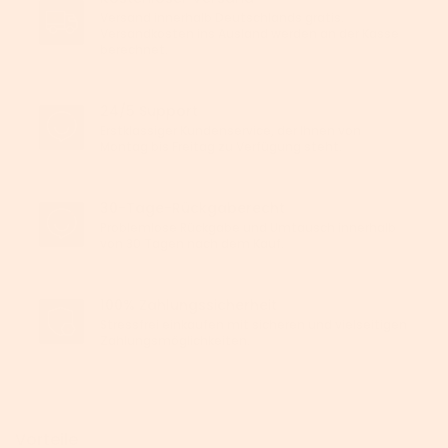
Versand innerhalb Deutschlands gratis.
Versandkosten ins Ausland werden an der Kasse
berechnet.
24/5 Support
Erstklassiger Kundenservice, der Ihnen von
Montag bis Freitag zu Verfügung steht.
30-Tage-Rückgaberecht
Problemlose Rückgabe und Umtausch innerhalb
von 30 Tagen nach dem Kauf.
100% Zahlungssicherheit
Stressfrei einkaufen mit sicheren und vielseitigen
Zahlungsmöglichkeiten.
Vorteile