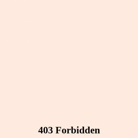
Über Uns
Programme
Kundenservice
Brauckstr. 51, 58454 Witten, Deutschland
+49 (0)2302 9886610 (Mo. bis Fr. 10-13 Uhr, 14-17 Uhr)
+49 (0)2302 9886619 (Mo. bis Fr. 8-10 Uhr)
Aktuell gibt es viele Anrufe. Es können mehrere
Anrufversuche notwendig sein, um uns zu erreichen.
Kundenservice: support@songmicshome.de
Zusammenarbeit mit den Medien:
pr@songmicshome.com
-->