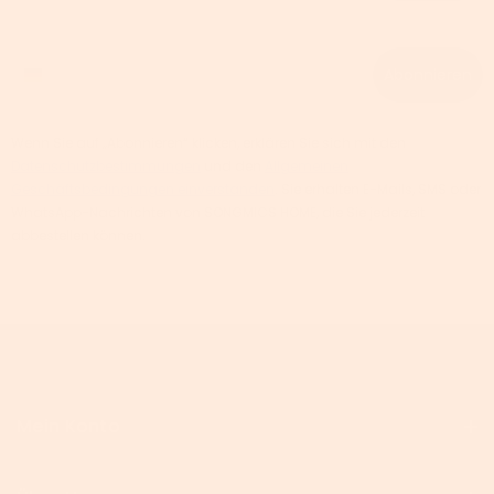
Phone number
Abonnieren
Wenn Sie auf „Abonnieren“ klicken, erklären Sie sich mit den
Datenschutzbestimmungen
und den
Allgemeinen
Geschäftsbedingungen einverstanden
. Sie erhalten E-Mails, SMS oder
WhatsApp-Nachrichten von SONGMICS HOME, die Sie jederzeit
abbestellen können.
Mein Konto