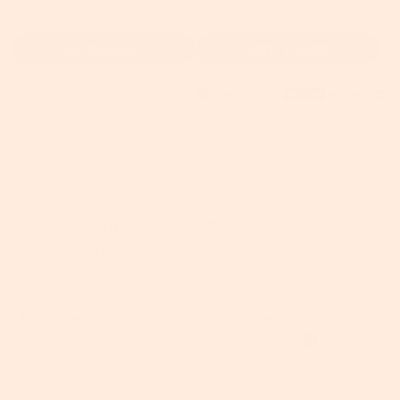
In den Warenkorb
Jetzt Kaufen
auf alle Produkte für
Mitglieder
【kostenlos
-10%
Kopieren
anmelden!】- Code:
BTS010
Kopieren
Verdienen Sie bis zu 【
495
】 Punkte, die beim Bezahlvorgang
berechnet werden.
Anmelden/Jetzt Mitglied werden >
Kostenloser Versand