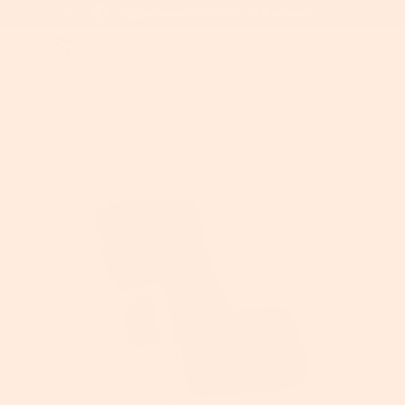
Home
>
SONGMICS Schaukelstuhl aus Birkenholz