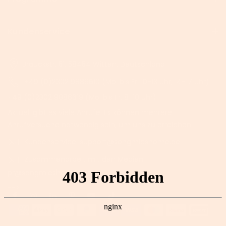
Kundenservice
Brauckstr. 51, 58454 Witten, Deutschland
+49 (0)2302 9886610 (Mo. bis Fr. 10-13 Uhr, 14-17 Uhr)
+49 (0)2302 9886619 (Mo. bis Fr. 8-10 Uhr)
Aktuell gibt es viele Anrufe. Es können mehrere
Anrufversuche notwendig sein, um uns zu erreichen.
Kundenservice: support@songmicshome.de
Zusammenarbeit mit den Medien:
pr@songmicshome.com
-->