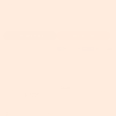
Fügen Sie den Unfallschutz hinzu, angeboten von
(in Partnerschaft mit AIG).
1 Jahr
2 Jahre
3 Jahre
€9,56
€13,91
€16,52
In den Warenkorb
Jetzt Kaufen
auf alle Produkte für
Mitglieder
【kostenlos
-10%
Kopieren
anmelden!】- Code:
BTS010
Kopieren
Verdienen Sie bis zu 【
895
】 Punkte, die beim Bezahlvorgang