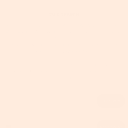
20 € SPAREN
Abonnieren Sie jetzt den SONGMICS HOME Newsletter – per E-
Mail, SMS oder WhatsApp – und sichern Sie sich Ihren 20 €-
Gutschein!
✅ Kostenlos & jederzeit kündbar | ✅ Kein Spam, nur echte
Vorteile | ✅ DSGVO-konform
Wählen Sie einen unserer Coupons und erhalten Sie Ihren
Rabatt. Bitte beachten Sie, dass die Coupons nicht
kombinierbar sind.
Email
Abonnieren
Phone number
Abonnieren