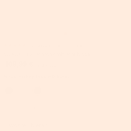
1
Rezension
SKU:
LTV303KD01
VASAGLE TV-Schrank mit Schubladen
109,99 €
inkl. MwSt.
Farbe:
Vintagebraun-Schwarz
Was wir bieten