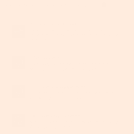
berechnet werden.
Anmelden/Jetzt Mitglied werden >
Kostenloser Versand
Versand innerhalb Deutschlands gratis.
Versandkosten ins Ausland werden an der Kasse
berechnet.
24/5 Support
Erstklassiger Kundenservice, der Ihnen von
Montag bis Freitag zu Verfügung steht.
30-Tage-Rückgaberecht
Problemlose Rückgabe und Umtausch innerhalb
von 30 Tagen nach dem Kauf.
100% Zahlungssicherheit
Stressfrei einkaufen mit sicheren und vielseitigen
Zahlungsmöglichkeiten.