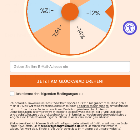
verstellbaren Füßen, die die Unebenheiten auf dem Boden
-12%
-12%
ausgleichen
-16%
-14%
Beschreibung
Fragen & Antworten
Email
Versand & Lieferung
JETZT AM GLÜCKSRAD DREHEN!
AGREE
Ich stimme den folgenden Bedingungen zu
Ich habe die Hinweise zum Schutz der Privatsphäre zur Kenntnis genommen. Mit Angabe
meiner E-Mail-Adresse erkläre ich, dass ich mit den
Teilnahmebedingungen
einverstanden
bin und über die von Euziel International GmbH angebotenen Produkte und
Dienstleistungen informiert werden möchte. Ebenso wünsche ich, per E-Mail und über
andere digitale Kanäle über aktuelle Aktionen informiert zu werden und die Möglichkeit der
Abgabe von Produktbewertungen auf Basis meiner Verwendung zu erhalten.
(Selbstverständlich können Sie Ihre Einwilligung jederzeit mit zukünftiger Wirkung am Ende
jedes Newsletters, über
support@songmicshome.de
oder über Ihr Benutzerkonto
widerrufen. Mehr dazu finden Sie in
Datenschutzbestimmungen
auf unserer Website.)