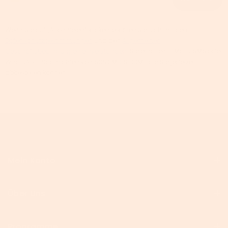
Wenn Sie auf „Abonnieren“ klicken, erklären Sie sich mit den
Datenschutzbestimmungen
und den
Allgemeinen
Geschäftsbedingungen einverstanden
. Sie erhalten E-Mails, SMS oder
WhatsApp-Nachrichten von SONGMICS HOME, die Sie jederzeit
abbestellen können.
Mein Konto
Über Uns
Programme