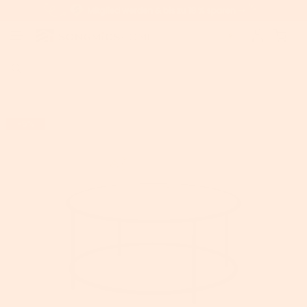
Home
>
VASAGLE Runder Couchtisch mit schwarzem Metallgestell
-5%