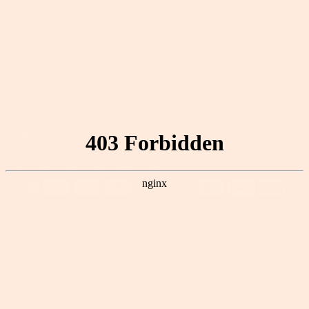
+49 (0)2302 9886610 (Mo. bis Fr. 10-13 Uhr, 14-17 Uhr)
+49 (0)2302 9886619 (Mo. bis Fr. 8-10 Uhr)
Aktuell gibt es viele Anrufe. Es können mehrere
Anrufversuche notwendig sein, um uns zu erreichen.
Kundenservice: support@songmicshome.de
Zusammenarbeit mit den Medien:
pr@songmicshome.com
-->
Copyright © 2026
EUZIEL International GmbH.
Alle Rechte
vorbehalten.
Datenschutzerklärung
AGB