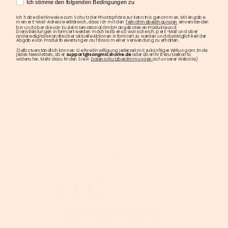
AGREE
Ich stimme den folgenden Bedingungen zu
Ich habe die Hinweise zum Schutz der Privatsphäre zur Kenntnis genommen. Mit Angabe
meiner E-Mail-Adresse erkläre ich, dass ich mit den
Teilnahmebedingungen
einverstanden
bin und über die von Euziel International GmbH angebotenen Produkte und
Dienstleistungen informiert werden möchte. Ebenso wünsche ich, per E-Mail und über
andere digitale Kanäle über aktuelle Aktionen informiert zu werden und die Möglichkeit der
Abgabe von Produktbewertungen auf Basis meiner Verwendung zu erhalten.
(Selbstverständlich können Sie Ihre Einwilligung jederzeit mit zukünftiger Wirkung am Ende
jedes Newsletters, über
support@songmicshome.de
oder über Ihr Benutzerkonto
widerrufen. Mehr dazu finden Sie in
Datenschutzbestimmungen
auf unserer Website.)