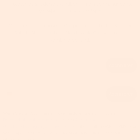
✅ Kostenlos & jederzeit kündbar | ✅ Kein Spam, nur echte
Vorteile | ✅ DSGVO-konform
Wählen Sie einen unserer Coupons und erhalten Sie Ihren
Rabatt. Bitte beachten Sie, dass die Coupons nicht
kombinierbar sind.
Email
Abonnieren
Phone number
Abonnieren
Wenn Sie auf „Abonnieren“ klicken, erklären Sie sich mit den
Datenschutzbestimmungen
und den
Allgemeinen
Geschäftsbedingungen einverstanden
. Sie erhalten E-Mails, SMS oder
WhatsApp-Nachrichten von SONGMICS HOME, die Sie jederzeit
abbestellen können.