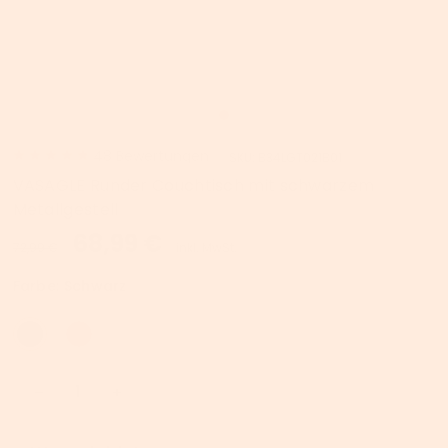
48
Bewertungen
SKU:
B34LGT021B01
VASAGLE Runder Couchtisch mit schwarzem
Metallgestell
68,99 €
72,99 €
inkl. MwSt.
Farbe:
Schwarz