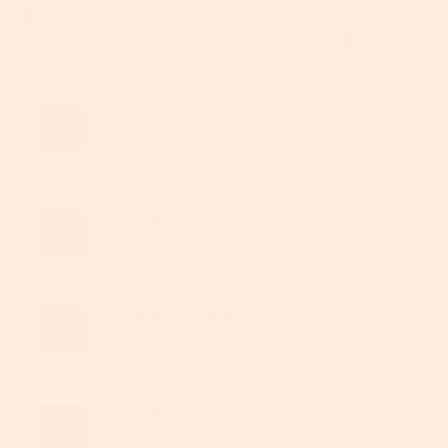
Verdienen Sie bis zu 【
340
】 Punkte, die beim Bezahlvorgang
berechnet werden.
Anmelden/Jetzt Mitglied werden >
Kostenloser Versand
Versand innerhalb Deutschlands gratis.
Versandkosten ins Ausland werden an der Kasse
berechnet.
24/5 Support
Erstklassiger Kundenservice, der Ihnen von
Montag bis Freitag zu Verfügung steht.
30-Tage-Rückgaberecht
Problemlose Rückgabe und Umtausch innerhalb
von 30 Tagen nach dem Kauf.
100% Zahlungssicherheit
Stressfrei einkaufen mit sicheren und vielseitigen
Zahlungsmöglichkeiten.