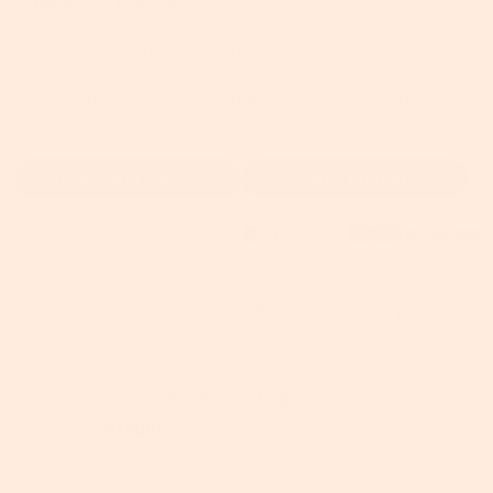
Was wir bieten
Fügen Sie den Unfallschutz hinzu, angeboten von
(in Partnerschaft mit AIG).
1 Jahr
2 Jahre
3 Jahre
€6,08
€8,69
€10,43
In den Warenkorb
Jetzt Kaufen
auf alle Produkte für
Mitglieder
【kostenlos
-10%
Kopieren
anmelden!】- Code:
BTS010
Kopieren