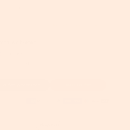
1
2
Nur noch wenige Produkte auf Lager
Was wir bieten
Fügen Sie den Unfallschutz hinzu, angeboten von
(in Partnerschaft mit AIG).
€4,34
€6,08
€7,82
1 Jahr
2 Jahre
3 Jahre
In den Warenkorb
Jetzt Kaufen
auf alle Produkte
für
Mitglieder
【kostenlos