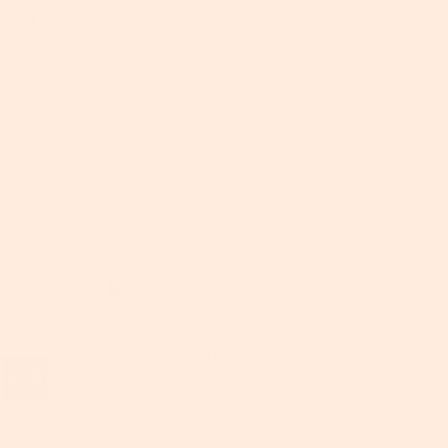
anmelden!】-
-10%
Kopieren
Code:
BTS010
Endpreis:
43,59
€
auf alle Produkte -
Code:
BTS005
-5%
Kopieren
Endpreis:
46,01
€
Verdienen Sie bis zu 【
545
】 Punkte, die beim
ahlvorgang berechnet werden.
Anmelden/Jetzt
glied werden >
Kostenloser Versand
Versand innerhalb Deutschlands gratis.
Versandkosten ins Ausland werden an der
Kasse berechnet.