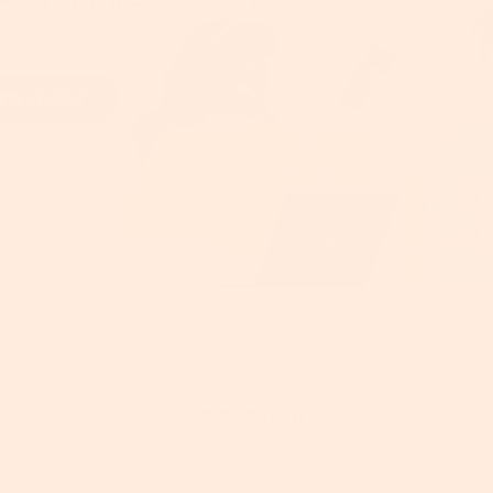
20 € SPAREN
e jetzt den SONGMICS HOME Newsletter – per E-Mail, SMS oder 
sichern Sie sich Ihren 20 €-Gutschein!