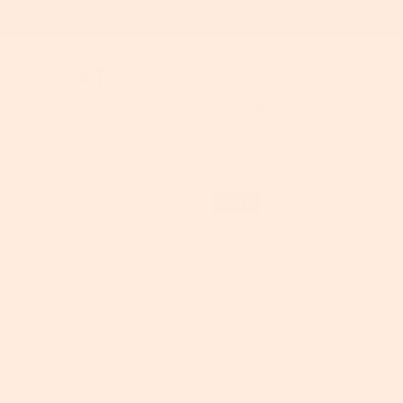
Bestseller
Neu
Deals
Produkte
Räume
Für Homeoffice
>
Home
>
VASAGLE Nachttisch mit Steckdosenleiste, Beistell
-24%
Schreibtisc
Computerti
Höhenverste
Schreibtisc