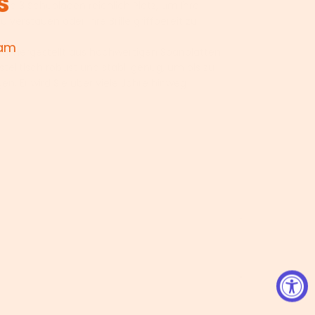
s
und 3 Schubladen reichlich Platz, um Ihre
u verstauen oder Ihre Brille griffbereit zu
 am
g: Hergestellt aus hochwertigen Spanplatten
istelltisch robust und stabil genug, um bis zu
gen. Er wird Sie über viele Jahre hinweg