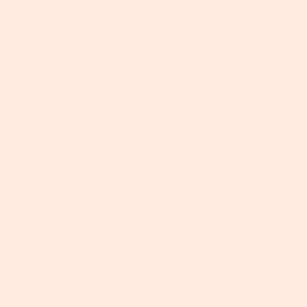
s & jederzeit kündbar | ✅ Kein Spam, nur echte Vorteile | ✅ DS
en unserer Coupons und erhalten Sie Ihren Rabatt. Bitte beachte
Coupons nicht kombinierbar sind.
ieren“ klicken, erklären Sie sich mit den
Datenschutzbestimmungen
und
ngen einverstanden
. Sie erhalten E-Mails, SMS oder WhatsApp-Nachric
zeit abbestellen können.