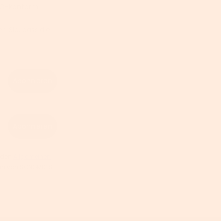
GVO-konform
n Sie, dass die
Abonnieren
Abonnieren
 den
Allgemeinen
hten von SONGMICS