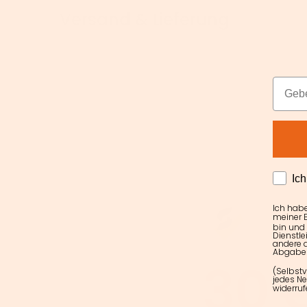
Versand & Lieferung
Email
AGRE
Ic
Ich hab
meiner E
bin und
Dienstle
andere d
Abgabe 
(Selbstv
jedes Ne
widerruf