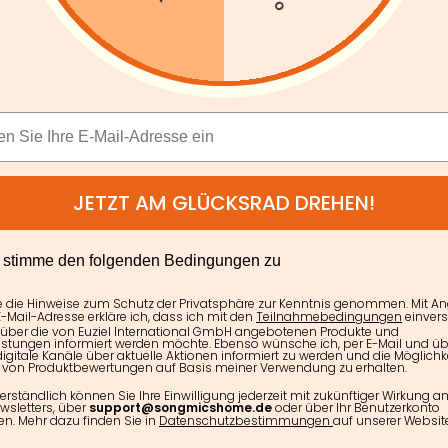
JETZT AM GLÜCKSRAD DREHEN!
E
h stimme den folgenden Bedingungen zu
e die Hinweise zum Schutz der Privatsphäre zur Kenntnis genommen. Mit A
-Mail-Adresse erkläre ich, dass ich mit den
Teilnahmebedingungen
einver
 über die von Euziel International GmbH angebotenen Produkte und
istungen informiert werden möchte. Ebenso wünsche ich, per E-Mail und üb
igitale Kanäle über aktuelle Aktionen informiert zu werden und die Möglichke
von Produktbewertungen auf Basis meiner Verwendung zu erhalten.
erständlich können Sie Ihre Einwilligung jederzeit mit zukünftiger Wirkung 
wsletters, über
support@songmicshome.de
oder über Ihr Benutzerkonto
en. Mehr dazu finden Sie in
Datenschutzbestimmungen
auf unserer Website