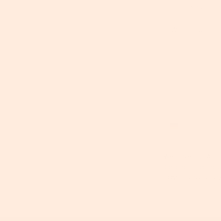
✅ Kostenlo
Wählen Sie ein
Email
Phone number
Wenn Sie auf „Abonn
Geschäftsbedingu
HOME, die Sie jeder