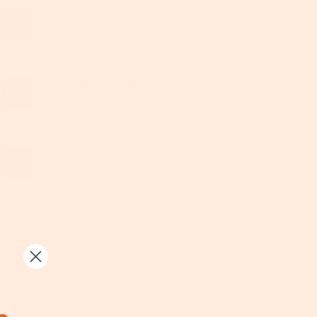
24/5 Support
Erstklassiger Kundenservice, der Ihnen von
Montag bis Freitag zu Verfügung steht.
30-Tage-Rückgaberecht
Problemlose Rückgabe und Umtausch
innerhalb von 30 Tagen nach dem Kauf.
100% Zahlungssicherheit
Stressfrei einkaufen mit sicheren und
vielseitigen Zahlungsmöglichkeiten.
z: Dieser Nachttisch bietet mit seiner großen