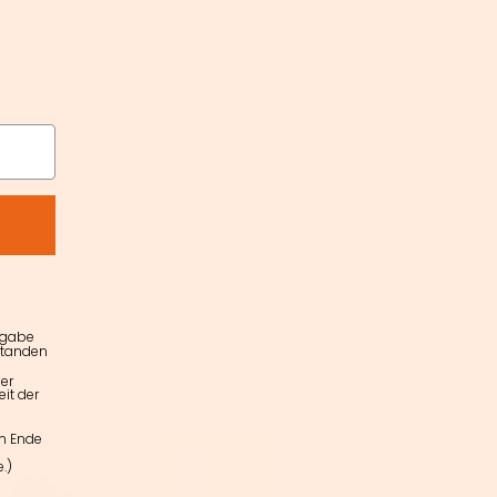
ngabe
standen
er
it der
am Ende
.)