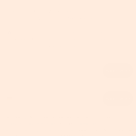
Gutschein!
✅ Kostenlos & jederzeit kündbar | ✅ Kein Spam, nur echte
Vorteile | ✅ DSGVO-konform
Wählen Sie einen unserer Coupons und erhalten Sie Ihren
Rabatt. Bitte beachten Sie, dass die Coupons nicht
kombinierbar sind.
Email
Abonnieren
Phone number
Abonnieren
Wenn Sie auf „Abonnieren“ klicken, erklären Sie sich mit den
Datenschutzbestimmungen
und den
Allgemeinen
Geschäftsbedingungen einverstanden
. Sie erhalten E-Mails, SMS oder