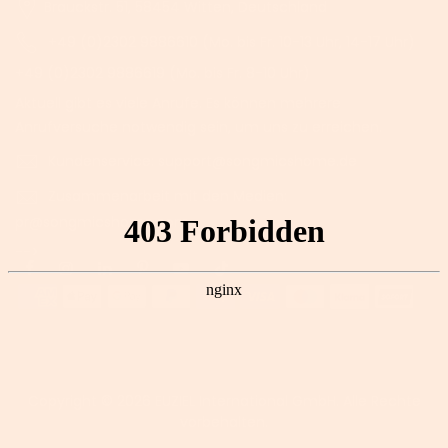
Brauckstr. 51, 58454 Witten, Deutschland
+49 (0)2302 9886610 (Mo. bis Fr. 10-13 Uhr, 14-17 Uhr)
+49 (0)2302 9886619 (Mo. bis Fr. 8-10 Uhr)
Aktuell gibt es viele Anrufe. Es können mehrere
Anrufversuche notwendig sein, um uns zu erreichen.
Kundenservice: support@songmicshome.de
Zusammenarbeit mit den Medien:
pr@songmicshome.com
-->
Copyright © 2026
EUZIEL International GmbH.
Alle Rechte
vorbehalten.