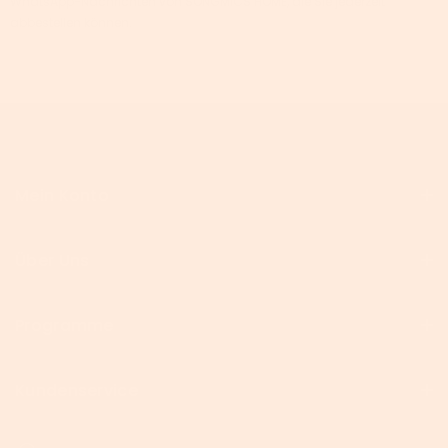
WhatsApp-Nachrichten von SONGMICS HOME, die Sie jederzeit
abbestellen können.
Mein Konto
Über Uns
Programme
Kundenservice