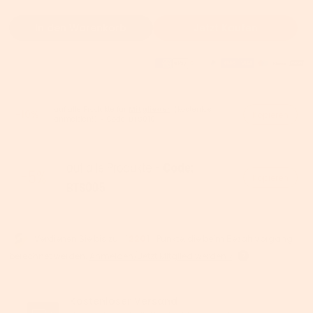
In den Warenkorb
Jetzt Kaufen
auf alle Produkte für
Mitglieder
【kostenlos
-10%
Kopieren
anmelden!】- Code:
BTS010
Kopieren
Verdienen Sie bis zu 【
220
】 Punkte, die beim Bezahlvorgang
berechnet werden.
Anmelden/Jetzt Mitglied werden >
Kostenloser Versand