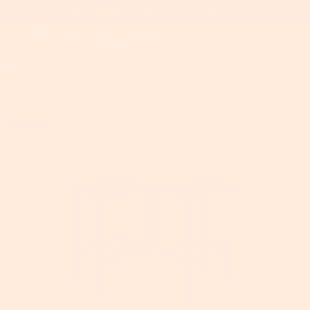
Home
>
VASAGLE Barhocker 2er Set Industriestil
-34%