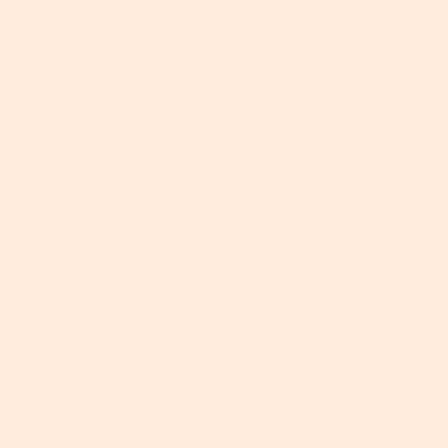
11
Bewertungen
SKU:
B34LBC65X
VASAGLE Barhocker 2er Set Industriestil
44,98 €
67,98 €
inkl. MwSt.
Was wir bieten
Fügen Sie den Unfallschutz hinzu, angeboten von
(in Partnerschaft mit AIG).
1 Jahr
2 Jahre
3 Jahre
€4,34
€6,08
€6,95