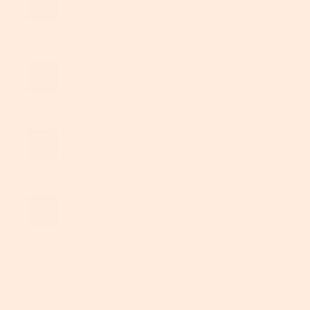
Versand innerhalb Deutschlands gratis.
Versandkosten ins Ausland werden an der Kasse
berechnet.
24/5 Support
Erstklassiger Kundenservice, der Ihnen von
Montag bis Freitag zu Verfügung steht.
30-Tage-Rückgaberecht
Problemlose Rückgabe und Umtausch innerhalb
von 30 Tagen nach dem Kauf.
100% Zahlungssicherheit
Stressfrei einkaufen mit sicheren und vielseitigen
Zahlungsmöglichkeiten.
Vorteile