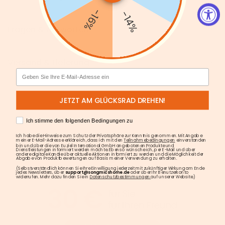
-16%
-14%
Fragen & Antworten
Versand & Lieferung
Email
JETZT AM GLÜCKSRAD DREHEN!
AGREE
Ich stimme den folgenden Bedingungen zu
Ich habe die Hinweise zum Schutz der Privatsphäre zur Kenntnis genommen. Mit Angabe
meiner E-Mail-Adresse erkläre ich, dass ich mit den
Teilnahmebedingungen
einverstanden
bin und über die von Euziel International GmbH angebotenen Produkte und
Dienstleistungen informiert werden möchte. Ebenso wünsche ich, per E-Mail und über
andere digitale Kanäle über aktuelle Aktionen informiert zu werden und die Möglichkeit der
Abgabe von Produktbewertungen auf Basis meiner Verwendung zu erhalten.
(Selbstverständlich können Sie Ihre Einwilligung jederzeit mit zukünftiger Wirkung am Ende
jedes Newsletters, über
support@songmicshome.de
oder über Ihr Benutzerkonto
widerrufen. Mehr dazu finden Sie in
Datenschutzbestimmungen
auf unserer Website.)