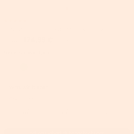
5
Bewertungen
SKU:
STR081P01
SONGMICS Trampolin Ø 244 cm schwarz-pink
174,99 €
199,99 €
inkl. MwSt.
Farbe:
schwarz+pink
Was wir bieten
Fügen Sie den Unfallschutz hinzu, angeboten von
(in Partnerschaft mit AIG).
1 Jahr
2 Jahre
3 Jahre
€14,78
€21,74
€26,96
Bei Verfügbarkeit benachrichtigen