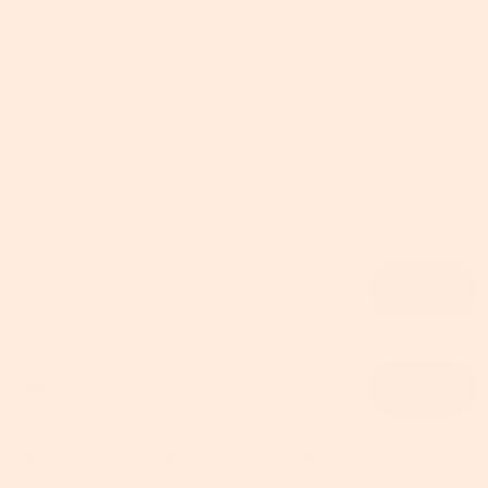
Mail, SMS oder WhatsApp – und sichern Sie sich Ihren 20 €-
Gutschein!
✅ Kostenlos & jederzeit kündbar | ✅ Kein Spam, nur echte
Vorteile | ✅ DSGVO-konform
Wählen Sie einen unserer Coupons und erhalten Sie Ihren
Rabatt. Bitte beachten Sie, dass die Coupons nicht
kombinierbar sind.
Email
Abonnieren
Phone number
Abonnieren
Wenn Sie auf „Abonnieren“ klicken, erklären Sie sich mit den
Datenschutzbestimmungen
und den
Allgemeinen