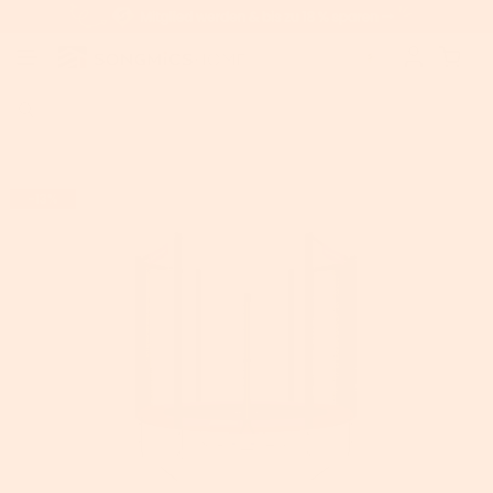
Home
>
SONGMICS Trampolin Ø 244 cm schwarz-pink
-13%
AUSVERKAUFT