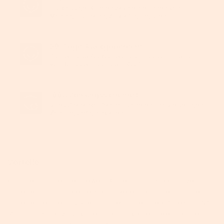
Erstklassiger Kundenservice, der Ihnen von
Montag bis Freitag zu Verfügung steht.
30-Tage-Rückgaberecht
Problemlose Rückgabe und Umtausch innerhalb
von 30 Tagen nach dem Kauf.
100% Zahlungssicherheit
Stressfrei einkaufen mit sicheren und vielseitigen
Zahlungsmöglichkeiten.
Vorteile
Sicher ist sicher: Gerade wenn Kinder das Trampolin nutzen, hat
Sicherheit natürlich oberste Priorität. Dieses Sprunggerät hat den
Sicherheitstest des TÜV Rheinland bestanden (geprüft gemäß EN71-
14) und ist mit bis zu 80 kg belastbar. So können Sie entspannen,