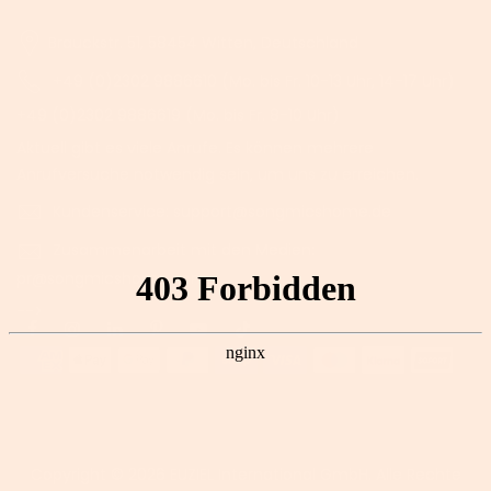
Brauckstr. 51, 58454 Witten, Deutschland
+49 (0)2302 9886610 (Mo. bis Fr. 10-13 Uhr, 14-17 Uhr)
+49 (0)2302 9886619 (Mo. bis Fr. 8-10 Uhr)
Aktuell gibt es viele Anrufe. Es können mehrere
Anrufversuche notwendig sein, um uns zu erreichen.
Kundenservice: support@songmicshome.de
Zusammenarbeit mit den Medien:
pr@songmicshome.com
-->
Copyright © 2026
EUZIEL International GmbH.
Alle Rechte