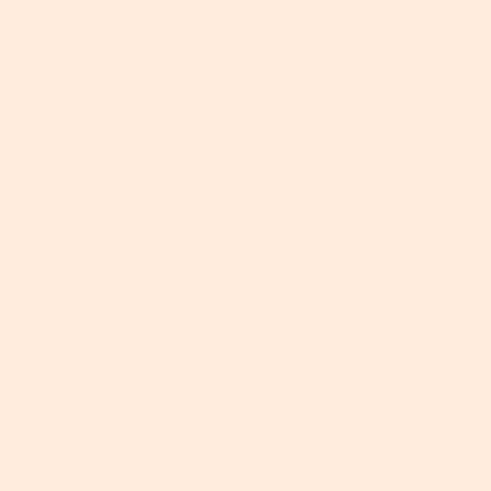
auf alle Produkte für
Mitglieder
【kostenlos
anmelden!】- Code:
BTS010
-10%
Kopieren
Endpreis:
157,49 €
auf alle Produkte - Code:
BTS005
-5%
Kopieren
Endpreis:
166,24 €
Verdienen Sie bis zu 【
870
】 Punkte, die beim Bezahlvorgang
berechnet werden.
Anmelden/Jetzt Mitglied werden >
Kostenloser Versand
Versand innerhalb Deutschlands gratis.
Versandkosten ins Ausland werden an der Kasse
berechnet.
24/5 Support