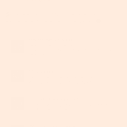
Endpreis:
32,57 €
Verdienen Sie bis zu 【
170
】 Punkte, die beim Bezahlvorgang
berechnet werden.
Anmelden/Jetzt Mitglied werden >
Kostenloser Versand
Versand innerhalb Deutschlands gratis.
Versandkosten ins Ausland werden an der Kasse
berechnet.
24/5 Support
Erstklassiger Kundenservice, der Ihnen von
Montag bis Freitag zu Verfügung steht.
30-Tage-Rückgaberecht
Problemlose Rückgabe und Umtausch innerhalb
von 30 Tagen nach dem Kauf.
100% Zahlungssicherheit