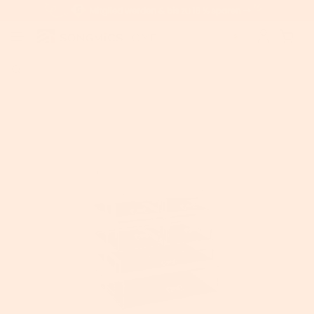
Home
>
SONGMICS Make-up Organizer mit 6 Schubladen
AUSVERKAUFT