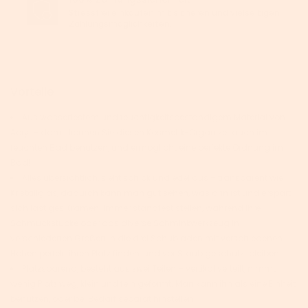
Stressfrei einkaufen mit sicheren und vielseitigen
Zahlungsmöglichkeiten.
Vorteile
Aus wasserfestem und feuchtigkeitsbeständigem Material von
Acryl – damit können Sie diesen Kosmetik-Organizer auch im
feuchten Bad benutzen, und ermöglicht eine perfekte Ordnung im
Bad!
Alles übersichtlich, sieht schick und edel aus – transparent wie
Kristallglas, dadurch kann man gut sehen, was drin ist und erspart
sich lästiges Kramen. immer standfest stellen, während Ihre
Schmuckstücke oder das diverse Schminkwerkzeug in
verschiedenen Größen in die drei Schubladen mit verschiedenen
Höhen perfekt ihren Platz finden, und vor Staub geschützt bleiben
Platzsparend, besteht aus zwei Teilen – vertikal verteilt, nimmt
wenig Platz weg, klein und fein geformt. Man kann ihn als eine Einheit
benutzen, oder bei Bedarf separat hinstellen