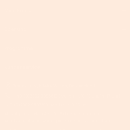
Mein Konto
Über Uns
Programme
Kundenservice
Brauckstr. 51, 58454 Witten, Deutschland
+49 (0)2302 9886610 (Mo. bis Fr. 10-13 Uhr, 14-17 Uhr)
+49 (0)2302 9886619 (Mo. bis Fr. 8-10 Uhr)
Aktuell gibt es viele Anrufe. Es können mehrere
Anrufversuche notwendig sein, um uns zu erreichen.