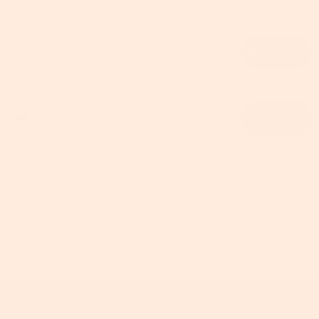
Email
Abonnieren
Phone number
Abonnieren
Wenn Sie auf „Abonnieren“ klicken, erklären Sie sich mit den
Datenschutzbestimmungen
und den
Allgemeinen
Geschäftsbedingungen einverstanden
. Sie erhalten E-Mails, SMS oder
WhatsApp-Nachrichten von SONGMICS HOME, die Sie jederzeit
abbestellen können.