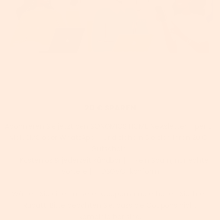
20 € SPAREN
Abonnieren Sie jetzt den SONGMICS HOME Newsletter – per E-
Mail, SMS oder WhatsApp – und sichern Sie sich Ihren 20 €-
Gutschein!
✅ Kostenlos & jederzeit kündbar | ✅ Kein Spam, nur echte
Vorteile | ✅ DSGVO-konform
Wählen Sie einen unserer Coupons und erhalten Sie Ihren
Rabatt. Bitte beachten Sie, dass die Coupons nicht
kombinierbar sind.