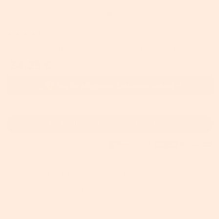
3
Bewertungen
SKU:
B34JKA008TP
SONGMICS Make-up Organizer mit 6 Schubladen
34,29 €
inkl. MwSt.
Bei Verfügbarkeit benachrichtigen
👉
Jetzt kostenlos Mitglied
werden & 18%
sparen! - Code:
VIP18
-18%
Kopieren
Endpreis:
28,12 €
auf alle Produkte - Code:
BTS005
-5%
Kopieren