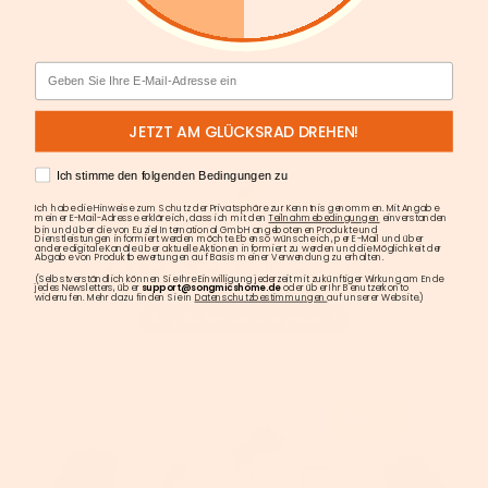
Email
JETZT AM GLÜCKSRAD DREHEN!
AGREE
Ich stimme den folgenden Bedingungen zu
Ich habe die Hinweise zum Schutz der Privatsphäre zur Kenntnis genommen. Mit Angabe
meiner E-Mail-Adresse erkläre ich, dass ich mit den
Teilnahmebedingungen
einverstanden
bin und über die von Euziel International GmbH angebotenen Produkte und
Dienstleistungen informiert werden möchte. Ebenso wünsche ich, per E-Mail und über
andere digitale Kanäle über aktuelle Aktionen informiert zu werden und die Möglichkeit der
Abgabe von Produktbewertungen auf Basis meiner Verwendung zu erhalten.
(Selbstverständlich können Sie Ihre Einwilligung jederzeit mit zukünftiger Wirkung am Ende
jedes Newsletters, über
support@songmicshome.de
oder über Ihr Benutzerkonto
widerrufen. Mehr dazu finden Sie in
Datenschutzbestimmungen
auf unserer Website.)