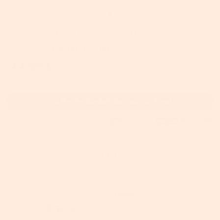
26
Bewertungen
SKU:
B34RDR01WT
SONGMICS Kleiderständer
44,99 €
inkl. MwSt.
Bei Verfügbarkeit benachrichtigen
auf alle Produkte für
Mitglieder
【kostenlos
-10%
Kopieren
anmelden!】- Code:
BTS010
Kopieren