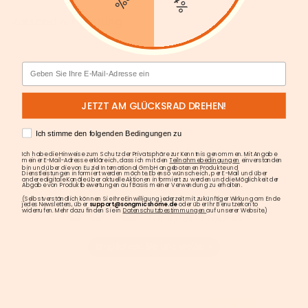
Versand & Lieferung
Email
JETZT AM GLÜCKSRAD DREHEN!
AGREE
Ich stimme den folgenden Bedingungen zu
Ich habe die Hinweise zum Schutz der Privatsphäre zur Kenntnis genommen. Mit Angabe
meiner E-Mail-Adresse erkläre ich, dass ich mit den
Teilnahmebedingungen
einverstanden
bin und über die von Euziel International GmbH angebotenen Produkte und
Dienstleistungen informiert werden möchte. Ebenso wünsche ich, per E-Mail und über
andere digitale Kanäle über aktuelle Aktionen informiert zu werden und die Möglichkeit der
Abgabe von Produktbewertungen auf Basis meiner Verwendung zu erhalten.
(Selbstverständlich können Sie Ihre Einwilligung jederzeit mit zukünftiger Wirkung am Ende
jedes Newsletters, über
support@songmicshome.de
oder über Ihr Benutzerkonto
widerrufen. Mehr dazu finden Sie in
Datenschutzbestimmungen
auf unserer Website.)