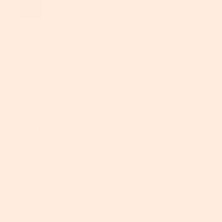
Stressfrei einkaufen mit sicheren und vielseitigen
Zahlungsmöglichkeiten.
Vorteile
Sicherheit ist das A und O: Ihr alter Kleiderständer ist einfach
auseinandergefallen und all Ihre Kleidungsstücke sind auf dem
Boden gelandet? Eine totale Katastrophe! Unser Garderobenständer
ist anders. Aus robusten
Metallrohren
(Ø 25 mm; Wandstärke 0,25
mm) und 110 g/㎡ Premium-Vliesstoff gefertigt, steht er stets stabil
und kann Gewichte bis 55 kg aushalten
Mehr Komfort im Alltag: Wenn Sie von der Arbeit nach Hause
kommen, möchten Sie sich sicherlich erst einmal aufs Sofa legen
und entspannen, richtig? Halt! Sie müssen doch noch diesen
Garderobenständer aufbauen... Keine Angst! Die Montage gelingt im
Handumdrehen, kein Werkzeug erforderlich!
Alles an einem Platz: Das ist eine gute Idee! Kleider und Anzüge an
die 2 Stangen, Taschen und Schuhe auf die Ablage, Schals und