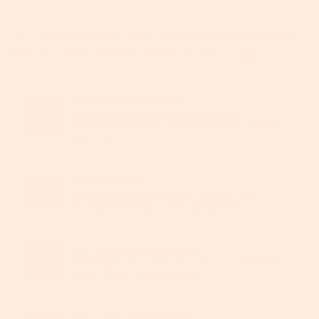
Verdienen Sie bis zu 【
220
】 Punkte, die beim Bezahlvorgang
berechnet werden.
Anmelden/Jetzt Mitglied werden >
Kostenloser Versand
Versand innerhalb Deutschlands gratis.
Versandkosten ins Ausland werden an der Kasse
berechnet.
24/5 Support
Erstklassiger Kundenservice, der Ihnen von
Montag bis Freitag zu Verfügung steht.
30-Tage-Rückgaberecht
Problemlose Rückgabe und Umtausch innerhalb
von 30 Tagen nach dem Kauf.
100% Zahlungssicherheit