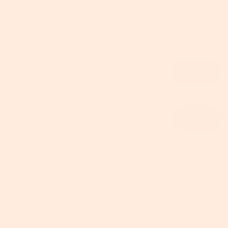
Wählen Sie einen unserer Coupons und erhalten Sie Ihren
Rabatt. Bitte beachten Sie, dass die Coupons nicht
kombinierbar sind.
Email
Abonnieren
Phone number
Abonnieren
Wenn Sie auf „Abonnieren“ klicken, erklären Sie sich mit den
Datenschutzbestimmungen
und den
Allgemeinen
Geschäftsbedingungen einverstanden
. Sie erhalten E-Mails, SMS oder
WhatsApp-Nachrichten von SONGMICS HOME, die Sie jederzeit
abbestellen können.