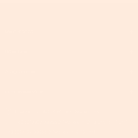
Mein Konto
Über Uns
Programme
Kundenservice
Brauckstr. 51, 58454 Witten, Deutschland
+49 (0)2302 9886610 (Mo. bis Fr. 10-13 Uhr, 14-17 Uhr)
+49 (0)2302 9886619 (Mo. bis Fr. 8-10 Uhr)