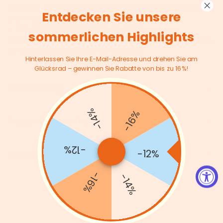
verbunden; vier ineinandergreifende Rahmen kommen als ein Stück
Entdecken Sie unsere
an, benötigen keine weitere Montage
100% ZUFRIEDENHEITSGARANTIE: SONGMICS bietet Ihnen
sommerlichen Highlights
freundlichen Kundenservice vor und nach dem Bestellen. Überlegen
Sie nicht lange und schlagen Sie einfach zu!
Hinterlassen Sie Ihre E-Mail-Adresse und drehen Sie am
Glücksrad – gewinnen Sie Rabatte von bis zu 16 %!
Beschreibung
-14%
-16%
Fragen & Antworten
-12%
-12%
Versand & Lieferung
-16%
-14%