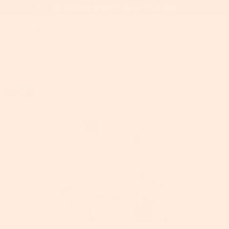
Home
>
SONGMICS Fotocollage für 4 Fotos Weiß
-21%
AUSVERKAUFT