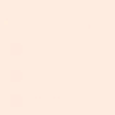
auf alle Produkte - Code:
BTS005
-5%
Kopieren
Endpreis:
18,04 €
Verdienen Sie bis zu 【
95
】 Punkte, die beim Bezahlvorgang
berechnet werden.
Anmelden/Jetzt Mitglied werden >
Kostenloser Versand
Versand innerhalb Deutschlands gratis.
Versandkosten ins Ausland werden an der Kasse
berechnet.
24/5 Support
Erstklassiger Kundenservice, der Ihnen von
Montag bis Freitag zu Verfügung steht.
30-Tage-Rückgaberecht
Problemlose Rückgabe und Umtausch innerhalb
von 30 Tagen nach dem Kauf.