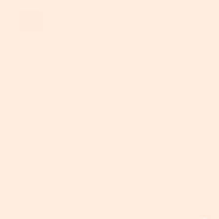
100% Zahlungssicherheit
Stressfrei einkaufen mit sicheren und vielseitigen
Zahlungsmöglichkeiten.
Vorteile
SCHÖNE MOMENTE BEWAHREN: Erinnern Sie sich an die lächelnden
Gesichter der Kinder, den Sonnenuntergang und den Strand aus
Ihrem Sommerurlaub und unvergessliche Familientreffen mit dieser
Bilderrahmen-Collage
QUALITÄTSKONSTRUKTION: Hergestellt aus E1-MDF Platten,
umweltfreundlich und langlebig; Glasscheibe schützt Ihre Fotos bei
klarer Sicht; polierte Kante sorgt für Sicherheit beim Fotowechsel
EINFACHE HANDHABUNG: Kommt mit um 360° drehbarer Klemme
an der Rückseite für einfaches Öffnen; robust, um wiederholtem
Bildwechsel standzuhalten
VIER-IN-EINEM DESIGN: Vier Rahmen in verschiedenen Richtungen
angeordnet und wie eine harmonische Familie in einem Stück