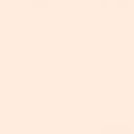
20 € SPAREN
Abonnieren Sie jetzt den SONGMICS HOME Newsletter – per E-
Mail, SMS oder WhatsApp – und sichern Sie sich Ihren 20 €-
Gutschein!
✅ Kostenlos & jederzeit kündbar | ✅ Kein Spam, nur echte
Vorteile | ✅ DSGVO-konform
Wählen Sie einen unserer Coupons und erhalten Sie Ihren
Rabatt. Bitte beachten Sie, dass die Coupons nicht
kombinierbar sind.
Email
Abonnieren