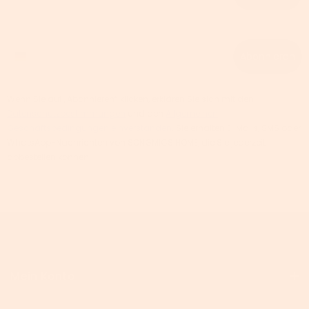
Phone number
Abonnieren
Wenn Sie auf „Abonnieren“ klicken, erklären Sie sich mit den
Datenschutzbestimmungen
und den
Allgemeinen
Geschäftsbedingungen einverstanden
. Sie erhalten E-Mails, SMS oder
WhatsApp-Nachrichten von SONGMICS HOME, die Sie jederzeit
abbestellen können.
Mein Konto