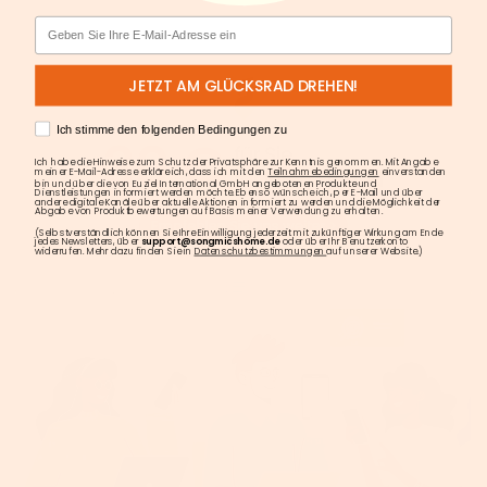
Email
JETZT AM GLÜCKSRAD DREHEN!
AGREE
Ich stimme den folgenden Bedingungen zu
Ich habe die Hinweise zum Schutz der Privatsphäre zur Kenntnis genommen. Mit Angabe
meiner E-Mail-Adresse erkläre ich, dass ich mit den
Teilnahmebedingungen
einverstanden
bin und über die von Euziel International GmbH angebotenen Produkte und
Dienstleistungen informiert werden möchte. Ebenso wünsche ich, per E-Mail und über
andere digitale Kanäle über aktuelle Aktionen informiert zu werden und die Möglichkeit der
Abgabe von Produktbewertungen auf Basis meiner Verwendung zu erhalten.
(Selbstverständlich können Sie Ihre Einwilligung jederzeit mit zukünftiger Wirkung am Ende
jedes Newsletters, über
support@songmicshome.de
oder über Ihr Benutzerkonto
widerrufen. Mehr dazu finden Sie in
Datenschutzbestimmungen
auf unserer Website.)