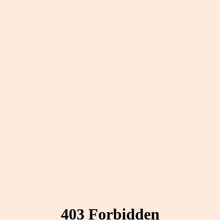
Über Uns
Programme
Kundenservice
Brauckstr. 51, 58454 Witten, Deutschland
+49 (0)2302 9886610 (Mo. bis Fr. 10-13 Uhr, 14-17 Uhr)
+49 (0)2302 9886619 (Mo. bis Fr. 8-10 Uhr)
Aktuell gibt es viele Anrufe. Es können mehrere
Anrufversuche notwendig sein, um uns zu erreichen.
Kundenservice: support@songmicshome.de
Zusammenarbeit mit den Medien:
pr@songmicshome.com