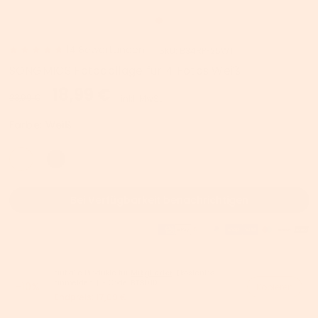
14
Bewertungen
SKU:
B34RPF25WT
SONGMICS Fotocollage für 4 Fotos Weiß
18,99 €
23,99 €
inkl. MwSt.
Farbe:
Weiß
Bei Verfügbarkeit benachrichtigen
auf alle Produkte für
Mitglieder
【kostenlos
anmelden!】- Code:
BTS010
-10%
Kopieren
Endpreis:
17,09 €