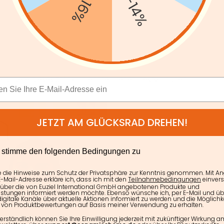
-16%
-14%
ie andere dieses Stück im echten Leben gestylt haben.
JETZT AM GLÜCKSRAD DREHEN!
E
h stimme den folgenden Bedingungen zu
e die Hinweise zum Schutz der Privatsphäre zur Kenntnis genommen. Mit A
-Mail-Adresse erkläre ich, dass ich mit den
Teilnahmebedingungen
einver
 über die von Euziel International GmbH angebotenen Produkte und
istungen informiert werden möchte. Ebenso wünsche ich, per E-Mail und üb
igitale Kanäle über aktuelle Aktionen informiert zu werden und die Möglichke
von Produktbewertungen auf Basis meiner Verwendung zu erhalten.
erständlich können Sie Ihre Einwilligung jederzeit mit zukünftiger Wirkung 