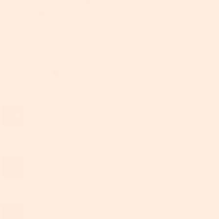
Kopieren
Verdienen Sie bis zu 【
495
】 Punkte, die beim
ahlvorgang berechnet werden.
Anmelden/Jetzt
glied werden >
Kostenloser Versand
Versand innerhalb Deutschlands gratis.
Versandkosten ins Ausland werden an der
Kasse berechnet.
24/5 Support
Erstklassiger Kundenservice, der Ihnen von
Montag bis Freitag zu Verfügung steht.
30-Tage-Rückgaberecht
Problemlose Rückgabe und Umtausch