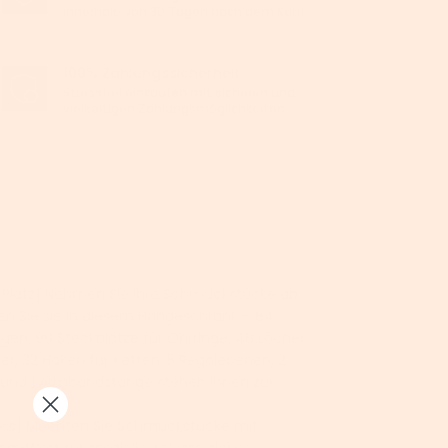
innerhalb von 30 Tagen nach dem Kauf.
100% Zahlungssicherheit
Stressfrei einkaufen mit sicheren und
vielseitigen Zahlungsmöglichkeiten.
t Platz] Nehmen Sie Ihre Schmuckstücke ab
en Sie sie in diesem Hängeschrank – 84
gen, 90 Steckplätze für Ohrringe, 48 Löcher
er, 32 Haken für Ketten, 5 Regalebenen, 2
und 1 Armbandstange stehen Ihnen zur
loss] Möchten Sie Schmuckstücke mit
m Wert für spezielle Anlässe sicher