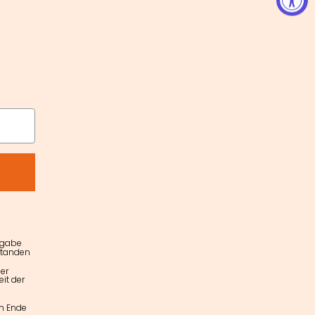
ngabe
standen
er
it der
am Ende