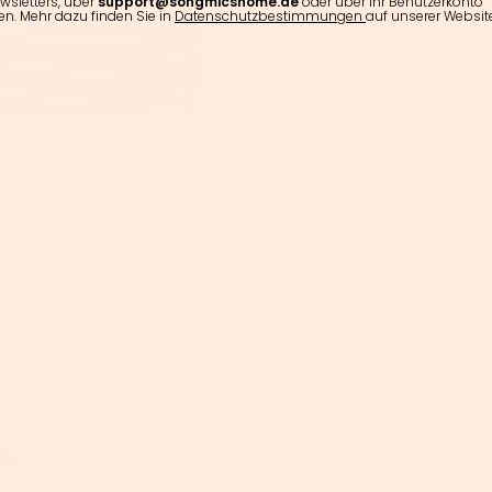
wsletters, über
support@songmicshome.de
oder über Ihr Benutzerkonto
en. Mehr dazu finden Sie in
Datenschutzbestimmungen
auf unserer Website