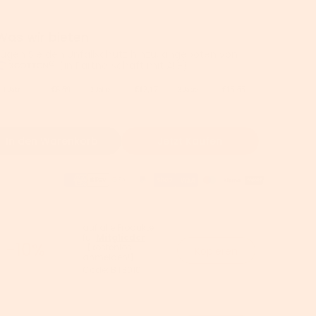
Was wir bieten
Fügen Sie den Unfallschutz hinzu, angeboten von
(in Partnerschaft mit AIG).
€8,69
€12,17
€15,65
1 Jahr
2 Jahre
3 Jahre
In den Warenkorb
Jetzt Kaufen
auf alle Produkte
für
Mitglieder
-10%
【kostenlos
Kopieren
anmelden!】-
Code:
BTS010