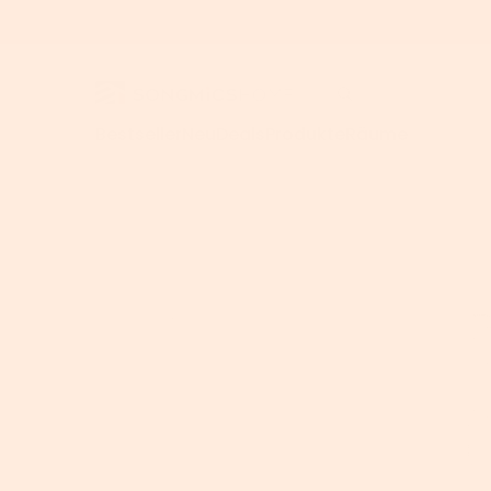
Bestseller
Neu
Deals
Produkte
Räume
Für Homeoffice
>
Home
>
SONGMICS Hängender Schmuckschrank zur Wan
Schreibtisc
Computerti
Höhenverste
Schreibtisc