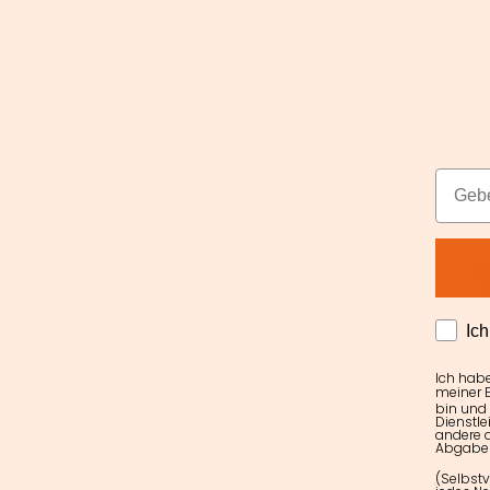
#SONGMICSHOME
Sehen Sie, w
Email
AGRE
Ic
Ich hab
meiner E
bin und
Dienstle
andere d
Abgabe 
(Selbstv