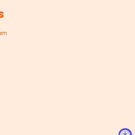
n? Dann werden Sie diesen Schmuckschrank
s
Schloss wird jeden Langfinger abschrecken (2
klusive, befinden sich im Schrank)
 am