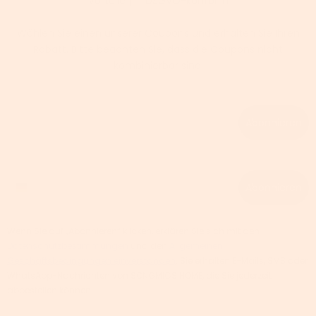
Vorteile | ✅ DSGVO-konform
Wählen Sie einen unserer Coupons und erhalten Sie Ihren
Rabatt. Bitte beachten Sie, dass die Coupons nicht
kombinierbar sind.
Email
Abonnieren
Phone number
Abonnieren
Wenn Sie auf „Abonnieren“ klicken, erklären Sie sich mit den
Datenschutzbestimmungen
und den
Allgemeinen
Geschäftsbedingungen einverstanden
. Sie erhalten E-Mails, SMS oder
WhatsApp-Nachrichten von SONGMICS HOME, die Sie jederzeit
abbestellen können.