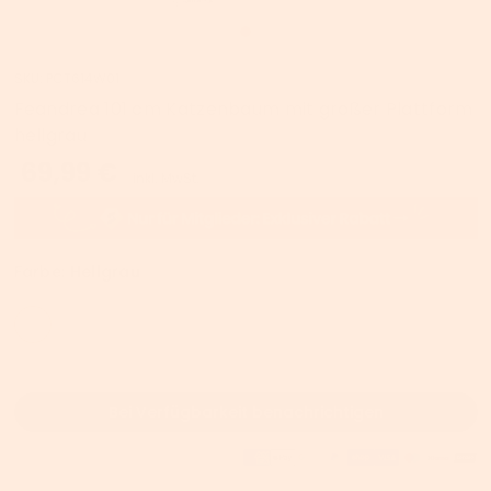
SKU:
PCT614W01
Feandrea 101 cm Katzenbaum mit großer Plattform
hellgrau
69,99 €
inkl. MwSt.
Farbe:
Hellgrau
Bei Verfügbarkeit benachrichtigen