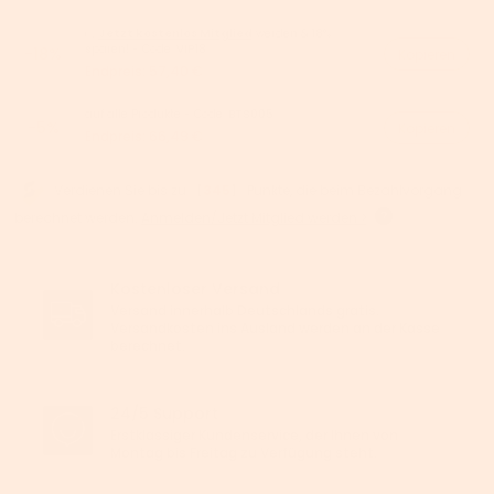
👉
Jetzt kostenlos Mitglied
werden & 18%
sparen! - Code:
VIP18
-18%
Kopieren
Endpreis:
57,40 €
auf alle Produkte - Code:
BTS005
-5%
Kopieren
Endpreis:
66,49 €
Verdienen Sie bis zu 【
345
】 Punkte, die beim Bezahlvorgang
berechnet werden.
Anmelden/Jetzt Mitglied werden >
Kostenloser Versand
Versand innerhalb Deutschlands gratis.
Versandkosten ins Ausland werden an der Kasse
berechnet.
24/5 Support
Erstklassiger Kundenservice, der Ihnen von
Montag bis Freitag zu Verfügung steht.