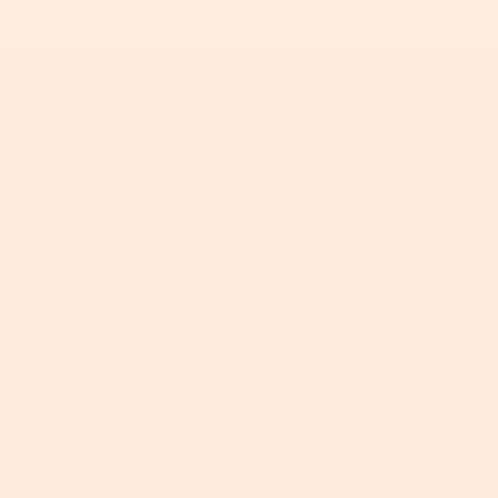
Mein Konto
Über Uns
Programme
Kundenservice
Brauckstr. 51, 58454 Witten, Deutschland
+49 (0)2302 9886610 (Mo. bis Fr. 10-13 Uhr, 14-17 Uhr)