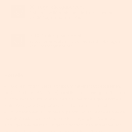
30-Tage-Rückgaberecht
Problemlose Rückgabe und Umtausch innerhalb
von 30 Tagen nach dem Kauf.
100% Zahlungssicherheit
Stressfrei einkaufen mit sicheren und vielseitigen
Zahlungsmöglichkeiten.
Vorteile
[Große Plattform] Dieser Kratzbaum mit einer gut gepolsterten,
großen Plattform (68 x 48 cm) bietet Ihrer Katze genügend Platz zum
Ausstrecken und Entspannen. Ideal für 1 besonders große Katze, z. B.
Maine Coon, oder 2-3 große Katzen, die zusammen kuscheln
[2 Katzenhöhlen] Durch die Doppelöffnung ist die obere Höhle der
perfekte Aussichtsort und zudem leicht zugänglich. Die untere
eintürige Höhle bietet ein ruhiges Schlafplätzchen und eignet sich
auch für ältere Katzen oder Kätzchen zum Hinaufklettern