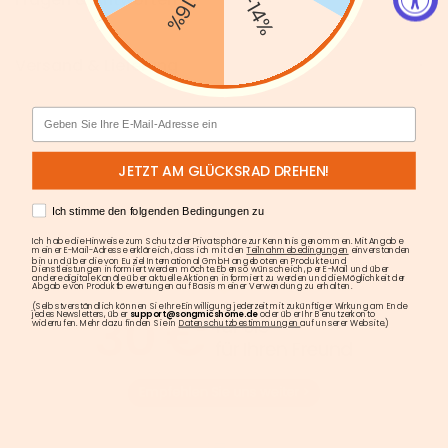
-16%
-14%
Versand & Lieferung
Email
JETZT AM GLÜCKSRAD DREHEN!
AGREE
Ich stimme den folgenden Bedingungen zu
Ich habe die Hinweise zum Schutz der Privatsphäre zur Kenntnis genommen. Mit Angabe
meiner E-Mail-Adresse erkläre ich, dass ich mit den
Teilnahmebedingungen
einverstanden
bin und über die von Euziel International GmbH angebotenen Produkte und
Dienstleistungen informiert werden möchte. Ebenso wünsche ich, per E-Mail und über
andere digitale Kanäle über aktuelle Aktionen informiert zu werden und die Möglichkeit der
Abgabe von Produktbewertungen auf Basis meiner Verwendung zu erhalten.
(Selbstverständlich können Sie Ihre Einwilligung jederzeit mit zukünftiger Wirkung am Ende
jedes Newsletters, über
support@songmicshome.de
oder über Ihr Benutzerkonto
widerrufen. Mehr dazu finden Sie in
Datenschutzbestimmungen
auf unserer Website.)