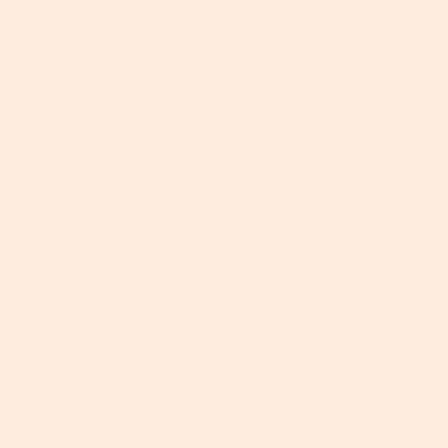
Verdienen Sie bis zu 【
345
】 Punkte, die beim Bezahlvorgang
berechnet werden.
Anmelden/Jetzt Mitglied werden >
Kostenloser Versand
Versand innerhalb Deutschlands gratis.
Versandkosten ins Ausland werden an der Kasse
berechnet.
24/5 Support
Erstklassiger Kundenservice, der Ihnen von
Montag bis Freitag zu Verfügung steht.
30-Tage-Rückgaberecht
Problemlose Rückgabe und Umtausch innerhalb
von 30 Tagen nach dem Kauf.
100% Zahlungssicherheit