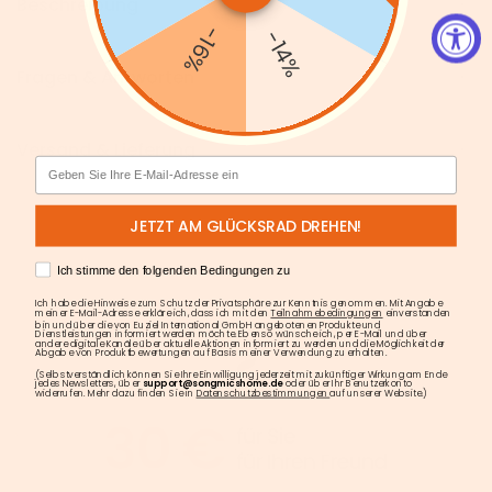
Beschreibung
-16%
-14%
Fragen & Antworten
Versand & Lieferung
Email
JETZT AM GLÜCKSRAD DREHEN!
AGREE
Ich stimme den folgenden Bedingungen zu
Ich habe die Hinweise zum Schutz der Privatsphäre zur Kenntnis genommen. Mit Angabe
meiner E-Mail-Adresse erkläre ich, dass ich mit den
Teilnahmebedingungen
einverstanden
bin und über die von Euziel International GmbH angebotenen Produkte und
Dienstleistungen informiert werden möchte. Ebenso wünsche ich, per E-Mail und über
andere digitale Kanäle über aktuelle Aktionen informiert zu werden und die Möglichkeit der
Abgabe von Produktbewertungen auf Basis meiner Verwendung zu erhalten.
(Selbstverständlich können Sie Ihre Einwilligung jederzeit mit zukünftiger Wirkung am Ende
jedes Newsletters, über
support@songmicshome.de
oder über Ihr Benutzerkonto
widerrufen. Mehr dazu finden Sie in
Datenschutzbestimmungen
auf unserer Website.)