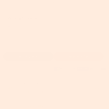
Nur noch wenige Produkte auf Lager
Was wir bieten
Fügen Sie den Unfallschutz hinzu, angeboten von
(in Partnerschaft mit AIG).
1 Jahr
2 Jahre
3 Jahre
€5,21
€7,82
€9,56
In den Warenkorb
Jetzt Kaufen
👉
Jetzt kostenlos Mitglied
werden & 18%
sparen! - Code:
VIP18
-18%
Kopieren
Endpreis:
49,20 €
auf alle Produkte - Code:
BTS005
-5%
Kopieren
Endpreis:
56,99 €