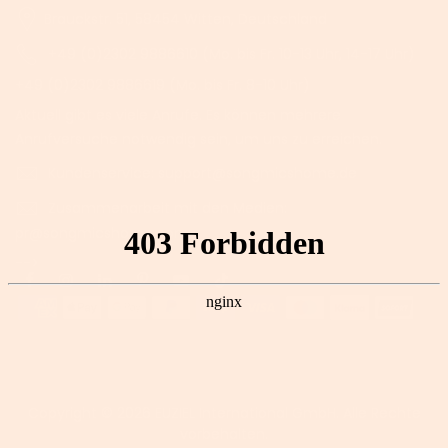
Brauckstr. 51, 58454 Witten, Deutschland
+49 (0)2302 9886610 (Mo. bis Fr. 10-13 Uhr, 14-17 Uhr)
+49 (0)2302 9886619 (Mo. bis Fr. 8-10 Uhr)
Aktuell gibt es viele Anrufe. Es können mehrere
Anrufversuche notwendig sein, um uns zu erreichen.
Kundenservice: support@songmicshome.de
Zusammenarbeit mit den Medien:
pr@songmicshome.com
-->
Copyright © 2026
EUZIEL International GmbH.
Alle Rechte
vorbehalten.