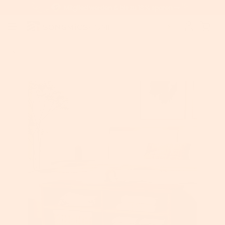
Home
>
VASAGLE schuhbanke
>
VASAGLE Schuhregal mit Sitzbank, verst