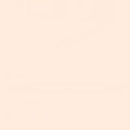
SKU:
LSBB35036K01
VASAGLE Schuhregal mit Sitzbank, verstellbare
Fächer, 6 Ablagen
59,99 €
inkl. MwSt.
Farbe:
Honigbraun