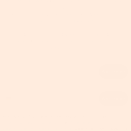
Mail, SMS oder WhatsApp – und sichern Sie sich Ihren 20 €-
Gutschein!
✅ Kostenlos & jederzeit kündbar | ✅ Kein Spam, nur echte
Vorteile | ✅ DSGVO-konform
Wählen Sie einen unserer Coupons und erhalten Sie Ihren
Rabatt. Bitte beachten Sie, dass die Coupons nicht
kombinierbar sind.
Email
Abonnieren
Phone number
Abonnieren
Wenn Sie auf „Abonnieren“ klicken, erklären Sie sich mit den
Datenschutzbestimmungen
und den
Allgemeinen
Geschäftsbedingungen einverstanden
. Sie erhalten E-Mails, SMS oder