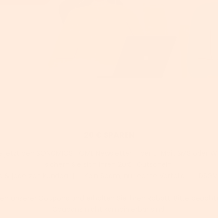
20 € SPAREN
e jetzt den SONGMICS HOME Newsletter – per E-Mail, SMS oder 
sichern Sie sich Ihren 20 €-Gutschein!
s & jederzeit kündbar | ✅ Kein Spam, nur echte Vorteile | ✅ DS
en unserer Coupons und erhalten Sie Ihren Rabatt. Bitte beachte
Coupons nicht kombinierbar sind.