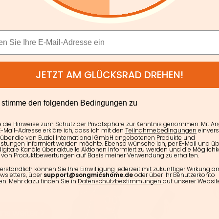
JETZT AM GLÜCKSRAD DREHEN!
E
h stimme den folgenden Bedingungen zu
e die Hinweise zum Schutz der Privatsphäre zur Kenntnis genommen. Mit A
-Mail-Adresse erkläre ich, dass ich mit den
Teilnahmebedingungen
einver
 über die von Euziel International GmbH angebotenen Produkte und
istungen informiert werden möchte. Ebenso wünsche ich, per E-Mail und üb
igitale Kanäle über aktuelle Aktionen informiert zu werden und die Möglichke
von Produktbewertungen auf Basis meiner Verwendung zu erhalten.
erständlich können Sie Ihre Einwilligung jederzeit mit zukünftiger Wirkung 
wsletters, über
support@songmicshome.de
oder über Ihr Benutzerkonto
en. Mehr dazu finden Sie in
Datenschutzbestimmungen
auf unserer Website