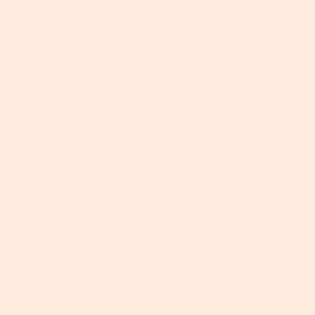
Email
Phone number
Wenn Sie auf „Abonn
Geschäftsbedingu
HOME, die Sie jeder
Mein Konto
Über Uns