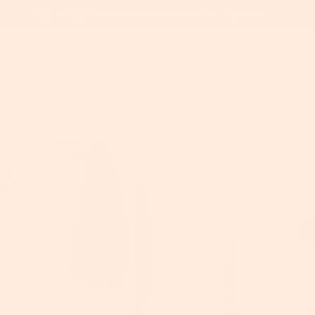
ank mit Stauraum, Aufbewahrungsschrank
he
Bürostühle
VA
Au
sche
Chefsessel
llbare
Gamingstühle
65,
he
Drehstühle mit
Netzbespannung
Arbeitshocker
Fa