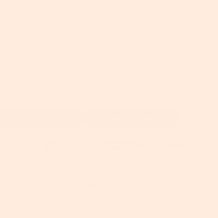
Was wir bieten
Fügen Sie den Unfallschutz hinzu, angeboten von
(in Partnerschaft mit AIG).
€3,47
€5,21
€6,08
1 Jahr
2 Jahre
3 Jahre
In den Warenkorb
Jetzt Kaufen
👉
Jetzt kostenlos
Mitglied
werden & 16%
-16%
sparen! - Code:
Kopieren
VIP16