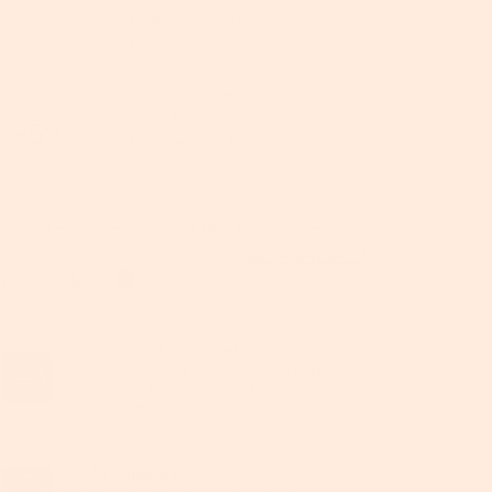
Endpreis:
32,76
€
auf alle Produkte -
Code:
BTS005
-5%
Kopieren
Endpreis:
37,04
€
Verdienen Sie bis zu 【
225
】 Punkte, die beim
ahlvorgang berechnet werden.
Anmelden/Jetzt
glied werden >
Kostenloser Versand
Versand innerhalb Deutschlands gratis.
Versandkosten ins Ausland werden an der
Kasse berechnet.
24/5 Support