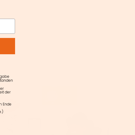
ngabe
standen
er
it der
am Ende
.)