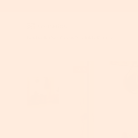
Bestseller
Neu
Deals
Produkte
Räume
Für Homeoffice
>
Home
>
VASAGLE schuhbanke
>
VASAGLE Schuhbank, Sitzb
-41%
Schreibtisc
Computerti
Höhenverste
Schreibtisc