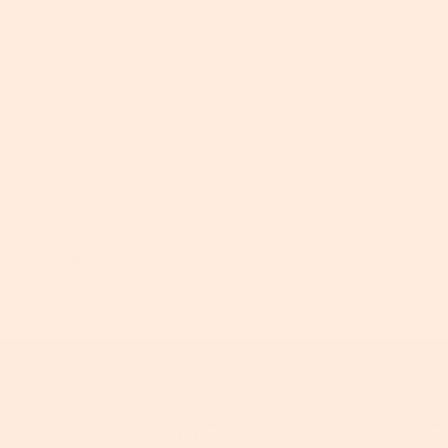
ieren“ klicken, erklären Sie sich mit den
Datenschutzbestimmungen
und
ngen einverstanden
. Sie erhalten E-Mails, SMS oder WhatsApp-Nachric
zeit abbestellen können.
Programme
Kundenser