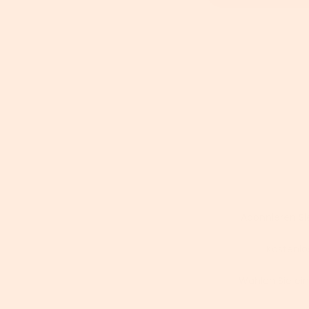
Abonnieren Si
✅ Kostenlo
Wählen Sie ein