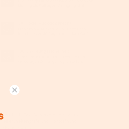
Erstklassiger Kundenservice, der Ihnen von
Montag bis Freitag zu Verfügung steht.
30-Tage-Rückgaberecht
Problemlose Rückgabe und Umtausch
innerhalb von 30 Tagen nach dem Kauf.
100% Zahlungssicherheit
Stressfrei einkaufen mit sicheren und
vielseitigen Zahlungsmöglichkeiten.
s
d praktisch: Zwei Scharniere verhindern
ließen. Seitengriffe und Frontöffnung
 die Handhabung