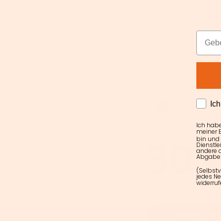
Email
AGRE
Ic
Ich hab
meiner E
bin und
Dienstle
andere d
Abgabe 
(Selbstv
jedes Ne
widerruf