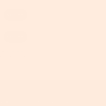
Abonnieren
Abonnieren
 den
Allgemeinen
hten von SONGMICS
vice
Brauckstr. 51, 58454