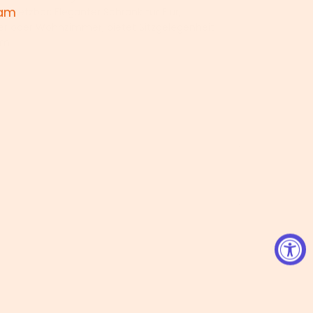
 am
 einsetzbar: Eleganter Schrank für Flur,
r oder Wohnzimmer, bietet Sitzgelegenheit
um