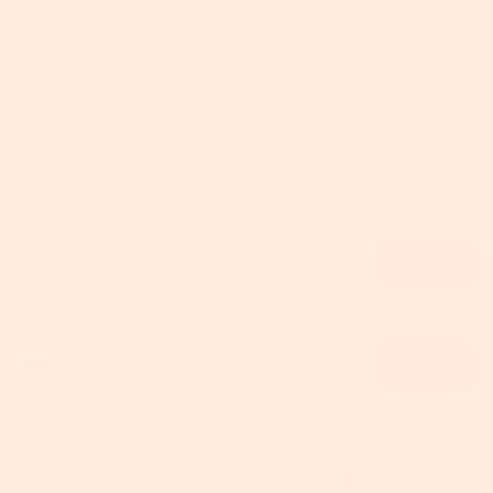
Gutschein!
✅ Kostenlos & jederzeit kündbar | ✅ Kein Spam, nur echte
Vorteile | ✅ DSGVO-konform
Wählen Sie einen unserer Coupons und erhalten Sie Ihren
Rabatt. Bitte beachten Sie, dass die Coupons nicht
kombinierbar sind.
Email
Abonnieren
Phone number
Abonnieren
Wenn Sie auf „Abonnieren“ klicken, erklären Sie sich mit den
Datenschutzbestimmungen
und den
Allgemeinen
Geschäftsbedingungen einverstanden
. Sie erhalten E-Mails, SMS oder