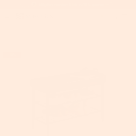
Home
>
Unter € 50
>
VASAGLE EKHO Kollektion - Schuhbank
-18%