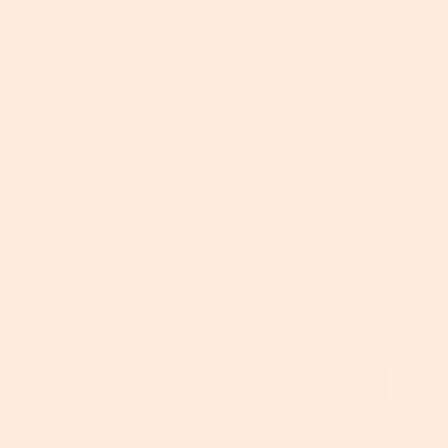
[Einfache Pflege, leichter Aufbau] Diese Sitzbank hat einen
Kunstlederbezug, der sich leicht reinigen lässt. Die klare Anleitung
und das mitgelieferte Montagewerkzeug machen den Aufbau
kinderleicht für maximalen Komfort und Bequemlichkeit
Beschreibung
Fragen & Antworten
Versand & Lieferung