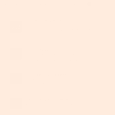
berechnet werden.
Anmelden/Jetzt Mitglied werden >
Kostenloser Versand
Versand innerhalb Deutschlands gratis.
Versandkosten ins Ausland werden an der Kasse
berechnet.
24/5 Support
Erstklassiger Kundenservice, der Ihnen von
Montag bis Freitag zu Verfügung steht.
30-Tage-Rückgaberecht
Problemlose Rückgabe und Umtausch innerhalb
von 30 Tagen nach dem Kauf.
100% Zahlungssicherheit
Stressfrei einkaufen mit sicheren und vielseitigen
Zahlungsmöglichkeiten.