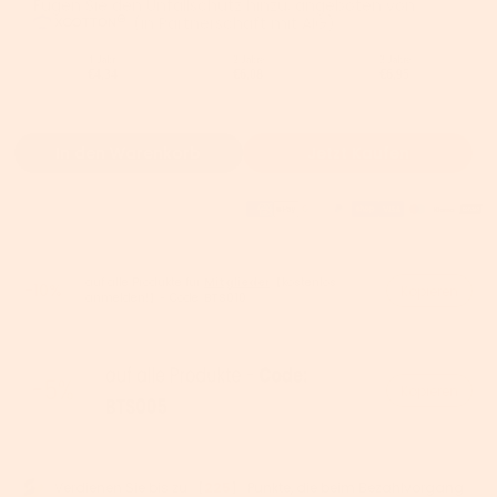
Fügen Sie den Unfallschutz hinzu, angeboten von
(in Partnerschaft mit AIG).
1 Jahr
2 Jahre
3 Jahre
€4,34
€6,08
€6,95
In den Warenkorb
Jetzt Kaufen
auf alle Produkte für
Mitglieder
【kostenlos
-10%
Kopieren
anmelden!】- Code:
BTS010
Kopieren
Verdienen Sie bis zu 【
225
】 Punkte, die beim Bezahlvorgang