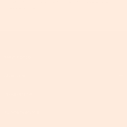
WhatsApp-Nachrichten von SONGMICS HOME, die Sie jederzeit
abbestellen können.
Mein Konto
Über Uns
Programme
Kundenservice