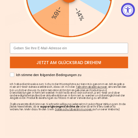
-16%
-14%
Email
JETZT AM GLÜCKSRAD DREHEN!
AGREE
Ich stimme den folgenden Bedingungen zu
Ich habe die Hinweise zum Schutz der Privatsphäre zur Kenntnis genommen. Mit Angabe
meiner E-Mail-Adresse erkläre ich, dass ich mit den
Teilnahmebedingungen
einverstanden
bin und über die von Euziel International GmbH angebotenen Produkte und
Dienstleistungen informiert werden möchte. Ebenso wünsche ich, per E-Mail und über
andere digitale Kanäle über aktuelle Aktionen informiert zu werden und die Möglichkeit der
Abgabe von Produktbewertungen auf Basis meiner Verwendung zu erhalten.
(Selbstverständlich können Sie Ihre Einwilligung jederzeit mit zukünftiger Wirkung am Ende
jedes Newsletters, über
support@songmicshome.de
oder über Ihr Benutzerkonto
widerrufen. Mehr dazu finden Sie in
Datenschutzbestimmungen
auf unserer Website.)