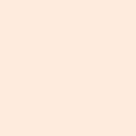
Vorteile
[Komfort bei jedem Sitzen] Gleiten Sie über den glatten Bezug und
lassen Sie sich dann in den 8 cm dicken, hochelastischen 25D
Schaumstoff sinken, der sich nie verformen wird. Diese Bank bietet
eine tolle Sitzgelegenheit, die den Test der Zeit übersteht
[Stark und stabil] Mit ihrem robusten Stahlrahmen und den
verstellbaren Universalfüßen trägt diese gepolsterte Schuhbank
problemlos bis zu 135 kg. Sie bietet einen festen, stabilen Halt und ist
ideal, um den Tag zu beginnen oder ausklingen zu lassen
[Zusätzlicher Platz zu verstauen, staubsaugergeeignet] Die untere
Ablage steht 10 cm über dem Boden und hat 3 Ebenen zur
Aufbewahrung von Schuhen. Außerdem ist es hoch genug für
Saugroboter, damit Ihr Zimmer ordentlich und sauber bleibt
[Verschönert Ihren Raum] Bei der EKHO Kollektion von VASAGLE
Sitztruhe trifft Kunstleder auf feine Nähte. Ihre sanften Konturen
sorgen für mehr Sicherheit und der gut gepolsterte Sitz findet ein
perfektes Gleichgewicht aus Spannung und Fülle