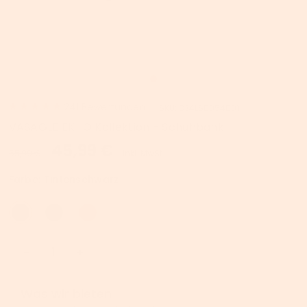
241
Bewertungen
SKU:
B34LSB054B01
VASAGLE EKHO Kollektion - Schuhbank
45,99 €
55,99 €
inkl. MwSt.
Farbe:
Tintenschwarz
Was wir bieten