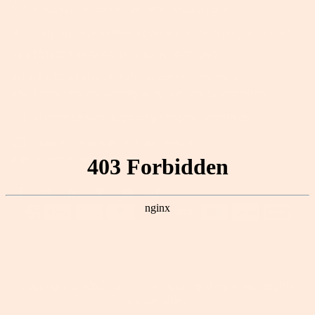
Brauckstr. 51, 58454 Witten, Deutschland
+49 (0)2302 9886610 (Mo. bis Fr. 10-13 Uhr, 14-17 Uhr)
+49 (0)2302 9886619 (Mo. bis Fr. 8-10 Uhr)
Aktuell gibt es viele Anrufe. Es können mehrere
Anrufversuche notwendig sein, um uns zu erreichen.
Kundenservice: support@songmicshome.de
Zusammenarbeit mit den Medien:
pr@songmicshome.com
-->
Copyright © 2026
EUZIEL International GmbH.
Alle Rechte
vorbehalten.