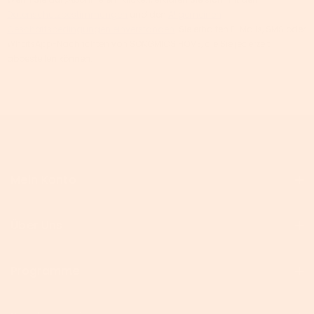
Datenschutzbestimmungen
und den
Allgemeinen
Geschäftsbedingungen einverstanden
. Sie erhalten E-Mails, SMS oder
WhatsApp-Nachrichten von SONGMICS HOME, die Sie jederzeit
abbestellen können.
Mein Konto
Über Uns
Programme