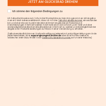
JETZT AM GLÜCKSRAD DREHEN!
Sehen Sie, wie andere dieses Stück im echten Leben gestylt haben.
AGREE
Ich stimme den folgenden Bedingungen zu
Ich habe die Hinweise zum Schutz der Privatsphäre zur Kenntnis genommen. Mit Angabe
meiner E-Mail-Adresse erkläre ich, dass ich mit den
Teilnahmebedingungen
einverstanden
bin und über die von Euziel International GmbH angebotenen Produkte und
Dienstleistungen informiert werden möchte. Ebenso wünsche ich, per E-Mail und über
andere digitale Kanäle über aktuelle Aktionen informiert zu werden und die Möglichkeit der
Abgabe von Produktbewertungen auf Basis meiner Verwendung zu erhalten.
(Selbstverständlich können Sie Ihre Einwilligung jederzeit mit zukünftiger Wirkung am Ende
jedes Newsletters, über
support@songmicshome.de
oder über Ihr Benutzerkonto
widerrufen. Mehr dazu finden Sie in
Datenschutzbestimmungen
auf unserer Website.)