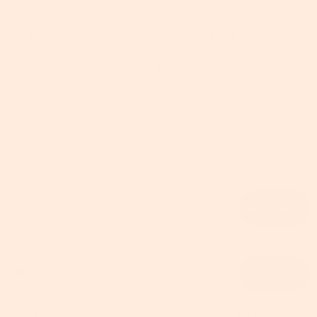
Abonnieren Sie jetzt den SONGMICS HOME Newsletter – per E-
Mail, SMS oder WhatsApp – und sichern Sie sich Ihren 20 €-
Gutschein!
✅ Kostenlos & jederzeit kündbar | ✅ Kein Spam, nur echte
Vorteile | ✅ DSGVO-konform
Wählen Sie einen unserer Coupons und erhalten Sie Ihren
Rabatt. Bitte beachten Sie, dass die Coupons nicht
kombinierbar sind.
Email
Abonnieren
Phone number
Abonnieren
Wenn Sie auf „Abonnieren“ klicken, erklären Sie sich mit den