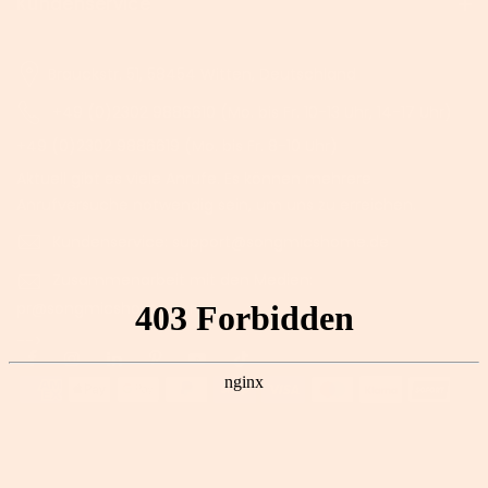
Kundenservice
Brauckstr. 51, 58454 Witten, Deutschland
+49 (0)2302 9886610 (Mo. bis Fr. 10-13 Uhr, 14-17 Uhr)
+49 (0)2302 9886619 (Mo. bis Fr. 8-10 Uhr)
Aktuell gibt es viele Anrufe. Es können mehrere
Anrufversuche notwendig sein, um uns zu erreichen.
Kundenservice: support@songmicshome.de
Zusammenarbeit mit den Medien:
pr@songmicshome.com
-->