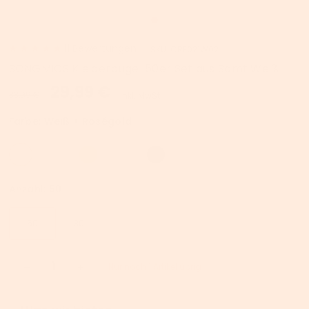
11
Bewertungen
SKU:
CRF021W02
SONGMICS Kleiderbügel 50er Set aus Samt Weiß
29,99 €
33,99 €
inkl. MwSt.
Farbe:
Weiß + Roségold
Anzahl:
50
50
30
Nur noch 1 Artikel übrig