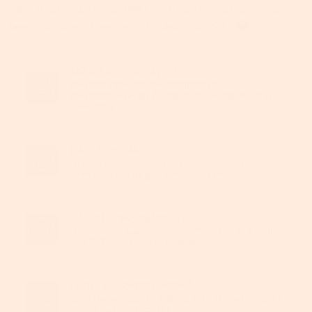
Verdienen Sie bis zu 【
185
】 Punkte, die beim Bezahlvorgang
berechnet werden.
Anmelden/Jetzt Mitglied werden >
Kostenloser Versand
Versand innerhalb Deutschlands gratis.
Versandkosten ins Ausland werden an der Kasse
berechnet.
24/5 Support
Erstklassiger Kundenservice, der Ihnen von
Montag bis Freitag zu Verfügung steht.
30-Tage-Rückgaberecht
Problemlose Rückgabe und Umtausch innerhalb
von 30 Tagen nach dem Kauf.
100% Zahlungssicherheit
Stressfrei einkaufen mit sicheren und vielseitigen
Zahlungsmöglichkeiten.