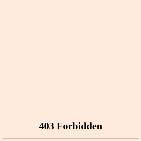
Programme
Kundenservice
Brauckstr. 51, 58454 Witten, Deutschland
+49 (0)2302 9886610 (Mo. bis Fr. 10-13 Uhr, 14-17 Uhr)
+49 (0)2302 9886619 (Mo. bis Fr. 8-10 Uhr)
Aktuell gibt es viele Anrufe. Es können mehrere
Anrufversuche notwendig sein, um uns zu erreichen.
Kundenservice: support@songmicshome.de
Zusammenarbeit mit den Medien:
pr@songmicshome.com
-->