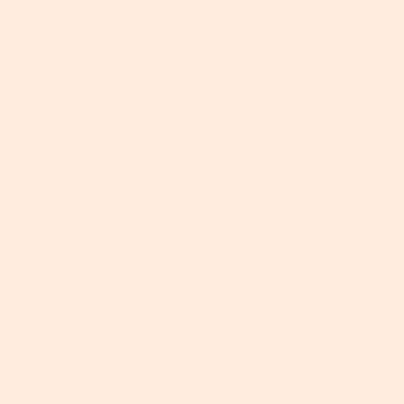
Phone number
Abonnieren
Wenn Sie auf „Abonnieren“ klicken, erklären Sie sich mit den
Datenschutzbestimmungen
und den
Allgemeinen
Geschäftsbedingungen einverstanden
. Sie erhalten E-Mails, SMS oder
WhatsApp-Nachrichten von SONGMICS HOME, die Sie jederzeit
abbestellen können.
Mein Konto
Über Uns