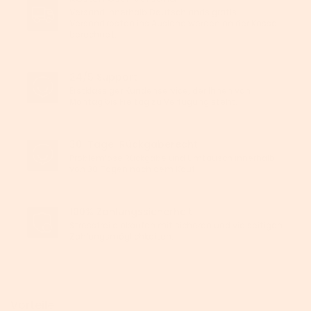
Versand innerhalb Deutschlands gratis.
Versandkosten ins Ausland werden an der Kasse
berechnet.
24/5 Support
Erstklassiger Kundenservice, der Ihnen von
Montag bis Freitag zu Verfügung steht.
30-Tage-Rückgaberecht
Problemlose Rückgabe und Umtausch innerhalb
von 30 Tagen nach dem Kauf.
100% Zahlungssicherheit
Stressfrei einkaufen mit sicheren und vielseitigen
Zahlungsmöglichkeiten.
Vorteile