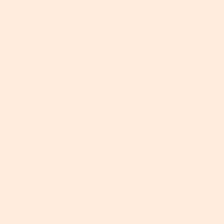
346
Bewertungen
SKU:
B34SYL612G02
SONGMICS Kurzhantel-Set mit Hantelständer
37,28 €
71,98 €
inkl. MwSt.
Farbe:
Limettengrün + Aquamarin + Dunkelgrau
Nur noch 3 Artikel übrig
Was wir bieten
Fügen Sie den Unfallschutz hinzu, angeboten von
(in Partnerschaft mit AIG).