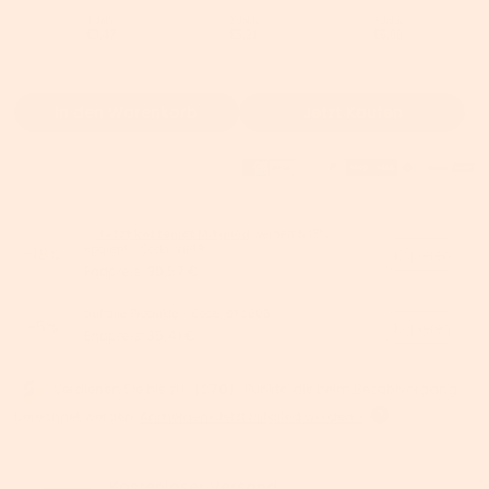
1 Jahr
2 Jahre
3 Jahre
€3,47
€5,21
€6,08
In den Warenkorb
Jetzt Kaufen
👉
Jetzt kostenlos Mitglied
werden & 18%
sparen! - Code:
VIP18
-18%
Kopieren
Endpreis:
30,57 €
auf alle Produkte - Code:
BTS005
-5%
Kopieren
Endpreis:
35,41 €
Verdienen Sie bis zu 【
270
】 Punkte, die beim Bezahlvorgang
berechnet werden.
Anmelden/Jetzt Mitglied werden >
Kostenloser Versand