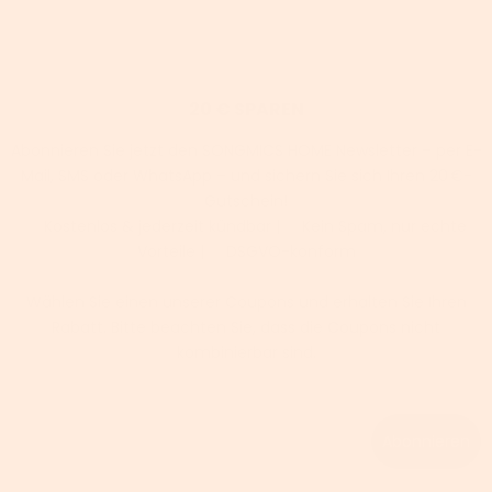
20 € SPAREN
Abonnieren Sie jetzt den SONGMICS HOME Newsletter – per E-
Mail, SMS oder WhatsApp – und sichern Sie sich Ihren 20 €-
Gutschein!
✅ Kostenlos & jederzeit kündbar | ✅ Kein Spam, nur echte
Vorteile | ✅ DSGVO-konform
Wählen Sie einen unserer Coupons und erhalten Sie Ihren
Rabatt. Bitte beachten Sie, dass die Coupons nicht
kombinierbar sind.
Email
Abonnieren