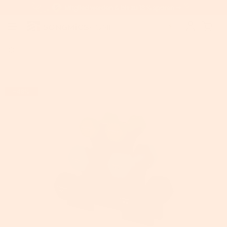
Home
>
Hanteln
>
SONGMICS Kurzhantel-Set mit Hantelständer
-48%