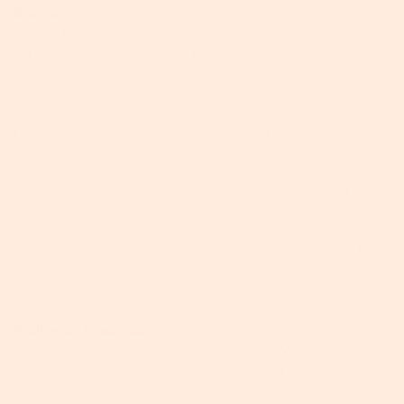
Bücher
Bücher können ein wunderbares Valentinstagsgeschenk
sein, insbesondere für diejenigen, die gerne lesen und ihr
Wissen erweitern möchten. Überraschen Sie Ihre Freundin
oder Frau mit einem Buch ihres Lieblingsautors oder einem,
das Sie beide interessant finden. Oder schenken Sie ihr ein
Kochbuch, wenn sie gerne kocht, oder ein Reisebuch, wenn
Sie beide gerne reisen.
Ein gutes Buch kann nicht nur unterhalten, sondern auch
eine gemeinsame Erfahrung und Gesprächsthema bieten.
Ein romantisches Buch, das Ihre Beziehung beschreibt oder
auf eine besondere Weise auf Ihre Beziehung eingeht, kann
ebenfalls eine ausgezeichnete Wahl für ein
Valentinstagsgeschenk sein.
Wellness-Erlebnisse
Wellness-Erlebnisse sind eine wunderbare Möglichkeit, dem
Valentinstag eine besondere Note zu verleihen. Ob es ein
gemeinsames Spa-Erlebnis, eine Massage oder ein Besuch