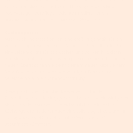
und den romantischen Moment bei einer Tasse Tee oder
Kaffee genießen.Kosmetik- und Pflegeprodukte: Eine
hochwertige Hautpflege- oder Kosmetikset ist ein
praktisches und dennoch luxuriöses Geschenk.
Küchengeräte
Auch Küchengeräte können eine großartige Wahl für ein
Valentinstagsgeschenk sein. Wenn Ihre Freundin oder Frau
eine Leidenschaft für das Kochen und Backen hat, dann
wird sie sich über ein hochwertiges Küchengerät besonders
freuen. Überraschen Sie sie mit einem neuen Mixer, einem
Slow-Cooker oder einem hochwertigen Toaster und
bereichern Sie ihre Küchenausstattung.
Diese praktischen Geschenke werden ihr bei der
Zubereitung ihrer Lieblingsgerichte helfen und sie wird jedes
Mal an Sie denken, wenn sie es benutzt. Eine Investition in
Küchengeräte ist daher auch eine tolle Möglichkeit, um ihr
zu zeigen, wie viel Sie sich um ihre Wünsche und
Bedürfnisse kümmern.