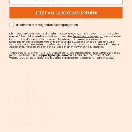
Inspirieren Lassen
JETZT AM GLÜCKSRAD DREHEN!
Bestseller Wand-Katzenbaum
AGREE
Ich stimme den folgenden Bedingungen zu
Ich habe die Hinweise zum Schutz der Privatsphäre zur Kenntnis genommen. Mit Angabe
meiner E-Mail-Adresse erkläre ich, dass ich mit den
Teilnahmebedingungen
einverstanden
bin und über die von Euziel International GmbH angebotenen Produkte und
Dienstleistungen informiert werden möchte. Ebenso wünsche ich, per E-Mail und über
andere digitale Kanäle über aktuelle Aktionen informiert zu werden und die Möglichkeit der
Abgabe von Produktbewertungen auf Basis meiner Verwendung zu erhalten.
(Selbstverständlich können Sie Ihre Einwilligung jederzeit mit zukünftiger Wirkung am Ende
jedes Newsletters, über
support@songmicshome.de
oder über Ihr Benutzerkonto
widerrufen. Mehr dazu finden Sie in
Datenschutzbestimmungen
auf unserer Website.)
Schaffen Sie eine saubere
Haustieroase: Wie man einen
Katzenbaum reinigt