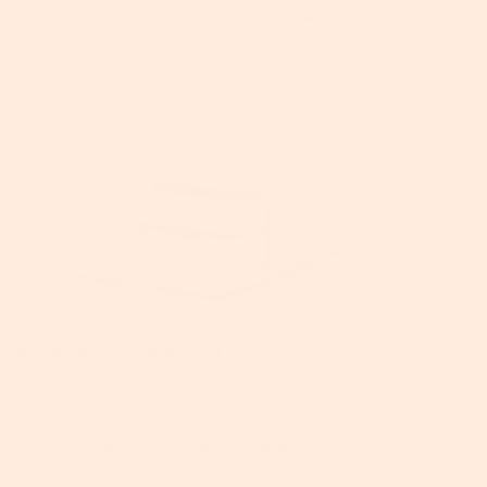
Make-up Aufbewahrung
Eine elegante Aufbewahrung für ihre Schminkutensilien ist
eine tolle Idee für Frauen, die gerne gut organisiert sind.
Unsere Empfehlung: Abschließbares
Schmuckkästchen Weiß