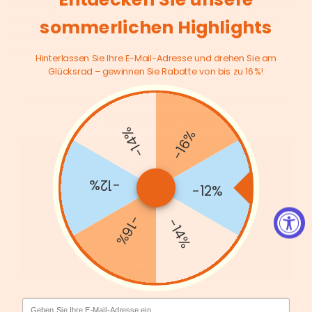
Überraschen Sie sie mit einem Geschenk, das zeigt wie sehr
Sie sie schätzen und bereits jetzt an eine gemeinsame
sommerlichen Highlights
Zukunft denken. Wir wünschen Ihnen einen
unvergesslichen Valentinstag!
Hinterlassen Sie Ihre E-Mail-Adresse und drehen Sie am
Glücksrad – gewinnen Sie Rabatte von bis zu 16 %!
Einführung in SONGMICS
-14%
-16%
-12%
-12%
-16%
-14%
Email