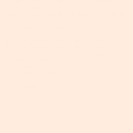
Zusätzlich verfügt die Schatulle über 2 Schubladen mit 1
großem und 4 kleinen Fächern, die genau auf deine
Bedürfnisse abgestimmt sind. Das elegante Kunstleder an
der Außenseite und das weiche Samt an der Innenseite,
machen jeden Moment zu einem besonderen Erlebnis.
Perfekt für unterwegs, kannst du die Schatulle mit dem
praktischen Tragegriff immer bei dir haben. Ein integrierter
Spiegel und Schloss sorgen für zusätzliche Sicherheit.
Überrasche deine Liebste mit einem Geschenk, das zeigt
wie sehr du sie schätzt und bereits jetzt an eine
gemeinsame Zukunft denkst
>>JETZT KAUFEN