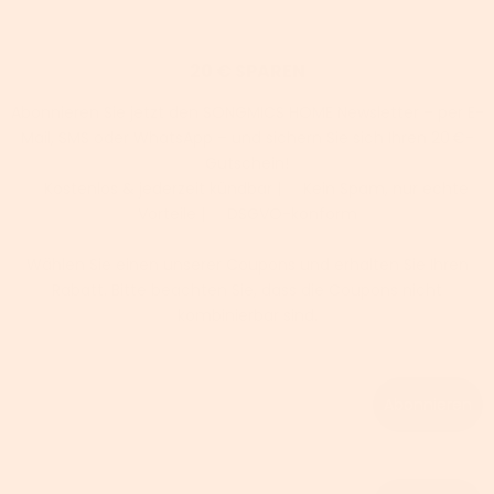
20 € SPAREN
Abonnieren Sie jetzt den SONGMICS HOME Newsletter – per E-
Mail, SMS oder WhatsApp – und sichern Sie sich Ihren 20 €-
Gutschein!
✅ Kostenlos & jederzeit kündbar | ✅ Kein Spam, nur echte
Vorteile | ✅ DSGVO-konform
Wählen Sie einen unserer Coupons und erhalten Sie Ihren
Rabatt. Bitte beachten Sie, dass die Coupons nicht
kombinierbar sind.
Email
Abonnieren
Phone number