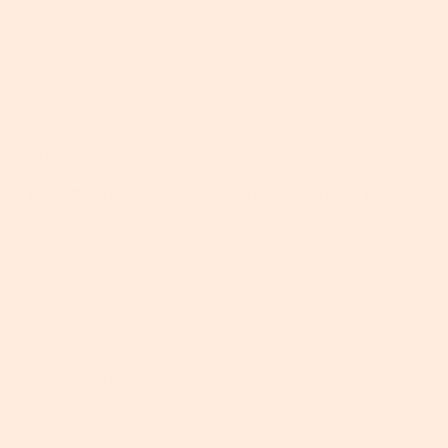
Es gibt viele Möglichkeiten, romantische
Valentinstagsgeschenke zu finden, aber es kann schwierig
sein, das perfekte Geschenk zu wählen. In diesem Artikel
zeigen wir Ihnen romantische Geschenkideen für Frauen
und wie man das perfekte Valentinstagsgeschenk für seine
Frau oder Freundin findet, um ihr einen unvergesslichen
und romantischen Valentinstag zu bereiten.
Die 9 besten Valentinstagsgeschenke für Frauen
Es gibt viele Möglichkeiten, eine Frau an Valentinstag zu
überraschen und ihr ein besonderes Geschenk zu machen.
Hier sind einige Geschenkideen zum Valentinstag, über die
sich jede Frau freuen wird.
Schmuckaufbewahrung
Eine hochwertige Schmuckaufbewahrung ist ein
praktisches und gleichzeitig schönes Valentinstag
Geschenk für die Freundin. Eine ansprechende Schachtel
oder ein Behälter, in dem ihre Lieblingsstücke aufbewahrt