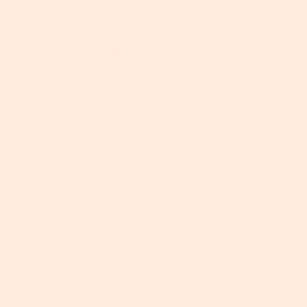
werden können, wird ihr garantiert gefallen.
Unsere Empfehlung: Abschließbares
Schmuckkästchen Weiß
✔ 16 Stecklöcher für Ohrringe, 7 Rollen für Ringe, 8 Haken
für Ketten
✔ 2 Schubladen mit 1 großem und 4 kleinen Fächern für
Schmuck
✔ Elegantes Kunstleder an der Außenseite, weicher Samt
an der Innenseite
✔ Perfekt für untewegs
✔ Inklusive Tragegriff, Spiegel, Schloss
Überraschen Sie Ihre Liebste am Valentinstag mit einer
einzigartigen Geschenkidee! Die elegante SONGMICS
Schmuckschatulle bietet alles, was das Herz einer Frau
begehrt. Mit 16 Stecklöchern für Ohrringe, 7 Rollen für Ringe
und 8 Haken für Ketten, hast du genug Platz für alle deine
Schätze.