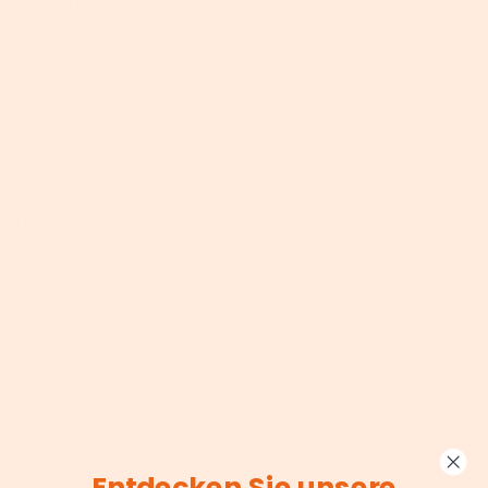
im Pool ist - solche Erlebnisse bieten eine willkommene
Ablenkung vom Alltag und die Gelegenheit, sich
gegenseitig zu verwöhnen.
Diese Art von Geschenk zeigt nicht nur, dass Sie an die
Gesundheit und das Wohl Ihrer Partnerin denken, sondern
bietet auch Zeit für qualitativ hochwertige Zweisamkeit.
Überraschen Sie Ihre Frau oder Freundin mit einem
erholsamen Wellness-Tag und schaffen Sie unvergessliche
Erinnerungen zum Valentinstag.
Fazit
Zusammenfassend kann man sagen, dass es viele
Möglichkeiten gibt, eine Frau an Valentinstag zu
überraschen und ihr ein besonderes Geschenk zu machen.
Von Schmuckaufbewahrungen bis hin zu Make-up
Aufbewahrungen bieten wir Ihnen eine Auswahl an
praktischen und romantischen Geschenkideen, die Ihre
Liebste begeistern werden.
Entdecken Sie unsere