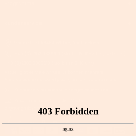
Programme
Kundenservice
Brauckstr. 51, 58454 Witten, Deutschland
+49 (0)2302 9886610 (Mo. bis Fr. 10-13 Uhr, 14-17 Uhr)
+49 (0)2302 9886619 (Mo. bis Fr. 8-10 Uhr)
Aktuell gibt es viele Anrufe. Es können mehrere
Anrufversuche notwendig sein, um uns zu erreichen.
Kundenservice: support@songmicshome.de
Zusammenarbeit mit den Medien:
pr@songmicshome.com
-->