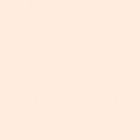
✔ Moderne Kombination aus Weiß und Holztönen
✔ Mit großem Spiegel
✔ Perfekte Aufbewahrungslösung für alle Beautyprodukte
✔ Langlebig
✔ Kinderleichter Aufbau
Verwöhnen Sie Ihre Liebste an diesem Valentinstag mit
einem moderne Vanity Table! Die Kombination aus weißen
und warmen Holztönen verleiht dem Tisch ein zeitloses und
elegantes Aussehen. Der große Spiegel bietet genügend
Raum, um sich perfekt in Szene zu setzen, während die
perfekte Aufbewahrungslösung für alle Beautyprodukte
dafür sorgt, dass alles immer griffbereit ist.
Dank seiner Langlebigkeit wird Ihre Partnerin jahrelang
Freude an diesem Geschenk haben. Der kinderleichte
Aufbau rundet das Gesamtpaket ab. Überraschen Sie Ihre
Liebste an diesem besonderen Tag mit einem Vanity Table,
das all ihre Schönheitsbedürfnisse erfüllt!
>>JETZT KAUFEN