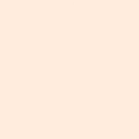
Home
Kaufempfehlungen
7 Romantische Valenti...
7 Romantische Valentinstag-Geschenke
für Frauen
Der Valentinstag ist ein besonderer Tag im Jahr, an dem
Paare ihre Liebe und Zuneigung feiern. Am 14. Februar jeden
Jahres werden Geschenke ausgetauscht und romantische
Geschenke gemacht, um die Beziehung zu stärken und die
Verbundenheit zu zeigen. Besonders Frauen freuen sich
über ein besonderes Geschenk zum Valentinstag, da es ein
Symbol für die Liebe und Wertschätzung ist.