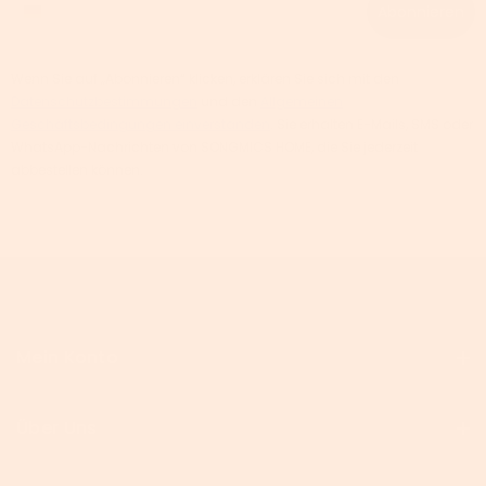
Abonnieren
Wenn Sie auf „Abonnieren“ klicken, erklären Sie sich mit den
Datenschutzbestimmungen
und den
Allgemeinen
Geschäftsbedingungen einverstanden
. Sie erhalten E-Mails, SMS oder
WhatsApp-Nachrichten von SONGMICS HOME, die Sie jederzeit
abbestellen können.
Mein Konto
Über Uns