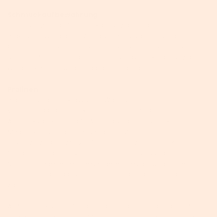
Schmuckaufbewahrung
Eine hochwertige Schmuckaufbewahrung ist ein
praktisches und gleichzeitig schönes Valentinstag
Geschenk für die Freundin. Eine ansprechende Schachtel
oder ein Behälter, in dem ihre Lieblingsstücke aufbewahrt
werden können, wird ihr garantiert gefallen.
Pralinen
Pralinen sind eine klassische Wahl für ein
Valentinstagsgeschenk für Frauen. Sie zeigen
Aufmerksamkeit und Süße, und sind eine perfekte
Möglichkeit, um dem besonderen Menschen in Ihrem
Leben zu zeigen, wie viel Sie ihn schätzen. Eine luxuriöse
Schachtel Pralinen, vielleicht mit einer personalisierten
Nachricht oder einem besonderen Design, wird sicherlich
ein Lächeln auf das Gesicht Ihrer Frau oder Freundin
zaubern.
Außerdem können Sie die Pralinen gemeinsam genießen