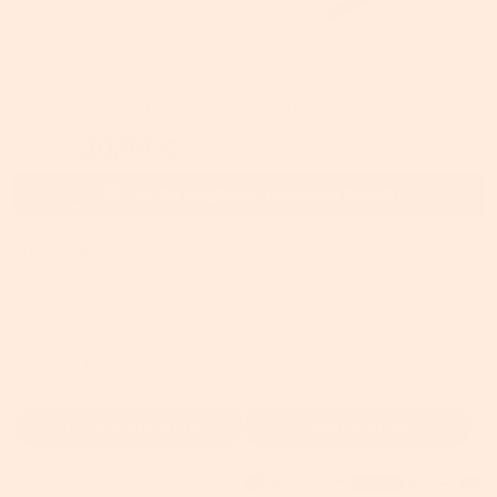
SKU:
JJC901E01
SONGMICS Türhaken für Schmuckschrank silbern
20,99 €
22,99 €
inkl. MwSt.
Farbe:
silber
In den Warenkorb
Jetzt Kaufen