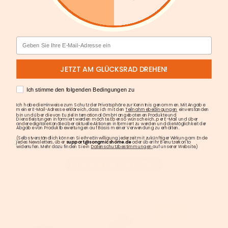
Email
JETZT AM GLÜCKSRAD DREHEN!
AGREE
Ich stimme den folgenden Bedingungen zu
Ich habe die Hinweise zum Schutz der Privatsphäre zur Kenntnis genommen. Mit Angabe
meiner E-Mail-Adresse erkläre ich, dass ich mit den
Teilnahmebedingungen
einverstanden
bin und über die von Euziel International GmbH angebotenen Produkte und
Dienstleistungen informiert werden möchte. Ebenso wünsche ich, per E-Mail und über
andere digitale Kanäle über aktuelle Aktionen informiert zu werden und die Möglichkeit der
Abgabe von Produktbewertungen auf Basis meiner Verwendung zu erhalten.
(Selbstverständlich können Sie Ihre Einwilligung jederzeit mit zukünftiger Wirkung am Ende
jedes Newsletters, über
support@songmicshome.de
oder über Ihr Benutzerkonto
widerrufen. Mehr dazu finden Sie in
Datenschutzbestimmungen
auf unserer Website.)