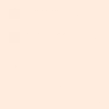
30-Tage-Rückgaberecht
Problemlose Rückgabe und Umtausch innerhalb
von 30 Tagen nach dem Kauf.
100% Zahlungssicherheit
Stressfrei einkaufen mit sicheren und vielseitigen
Zahlungsmöglichkeiten.
Vorteile
Dekorieren Sie Ihre Tür mit einem Schmuckschrank: Die Haken
oben sind speziell für deutsche Türen ausgelegt. Hängen Sie Ihren
Schmuckschrank an Ihre Schlafzimmertür, sie lässt sich auch mit
Haken problemlos schließen
Möchten Sie Ihr Schlafzimmer vergrößern? Wenn Sie Ihren
Schmuckschrank an die Tür hängen, nimmt dieser Schrank keine
Wand- und Bodenfläche ein. Ihr Zimmer wirkt größer und es ist mehr