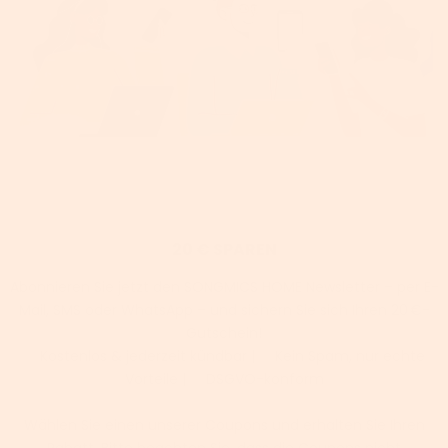
20 € SPAREN
Abonnieren Sie jetzt den SONGMICS HOME Newsletter – per E-
Mail, SMS oder WhatsApp – und sichern Sie sich Ihren 20 €-
Gutschein!
✅ Kostenlos & jederzeit kündbar | ✅ Kein Spam, nur echte
Vorteile | ✅ DSGVO-konform
Wählen Sie einen unserer Coupons und erhalten Sie Ihren
Rabatt. Bitte beachten Sie, dass die Coupons nicht