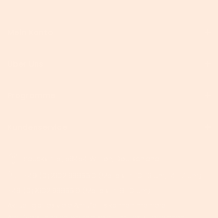
Mein Konto
Über Uns
Programme
Kundenservice
Brauckstr. 51, 58454 Witten, Deutschland
+49 (0)2302 9886610 (Mo. bis Fr. 10-13 Uhr, 14-17 Uhr)
+49 (0)2302 9886619 (Mo. bis Fr. 8-10 Uhr)
Aktuell gibt es viele Anrufe. Es können mehrere
Anrufversuche notwendig sein, um uns zu erreichen.