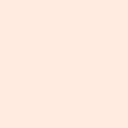
kombinierbar sind.
Email
Abonnieren
Phone number
Abonnieren
Wenn Sie auf „Abonnieren“ klicken, erklären Sie sich mit den
Datenschutzbestimmungen
und den
Allgemeinen
Geschäftsbedingungen einverstanden
. Sie erhalten E-Mails, SMS oder
WhatsApp-Nachrichten von SONGMICS HOME, die Sie jederzeit
abbestellen können.