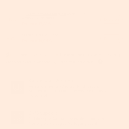
👉
Jetzt kostenlos Mitglied
werden & 18%
sparen! - Code:
VIP18
-18%
Kopieren
Endpreis:
17,22 €
auf alle Produkte - Code:
BTS005
-5%
Kopieren
Endpreis:
19,94 €
Verdienen Sie bis zu 【
100
】 Punkte, die beim Bezahlvorgang
berechnet werden.
Anmelden/Jetzt Mitglied werden >
Kostenloser Versand
Versand innerhalb Deutschlands gratis.
Versandkosten ins Ausland werden an der Kasse
berechnet.
24/5 Support
Erstklassiger Kundenservice, der Ihnen von
Montag bis Freitag zu Verfügung steht.