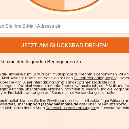
JETZT AM GLÜCKSRAD DREHEN!
E
h stimme den folgenden Bedingungen zu
e die Hinweise zum Schutz der Privatsphäre zur Kenntnis genommen. Mit A
-Mail-Adresse erkläre ich, dass ich mit den
Teilnahmebedingungen
einver
 über die von Euziel International GmbH angebotenen Produkte und
istungen informiert werden möchte. Ebenso wünsche ich, per E-Mail und üb
igitale Kanäle über aktuelle Aktionen informiert zu werden und die Möglichke
von Produktbewertungen auf Basis meiner Verwendung zu erhalten.
erständlich können Sie Ihre Einwilligung jederzeit mit zukünftiger Wirkung 
wsletters, über
support@songmicshome.de
oder über Ihr Benutzerkonto
en. Mehr dazu finden Sie in
Datenschutzbestimmungen
auf unserer Website