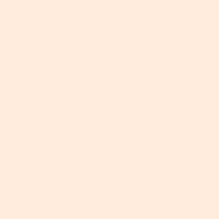
Email
Phone number
Wenn Sie auf „Abonn
Geschäftsbedingu
HOME, die Sie jeder
Mein Konto
Über Uns