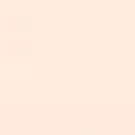
Abonnieren
Abonnieren
 den
Allgemeinen
hten von SONGMICS
vice
Brauckstr. 51, 58454