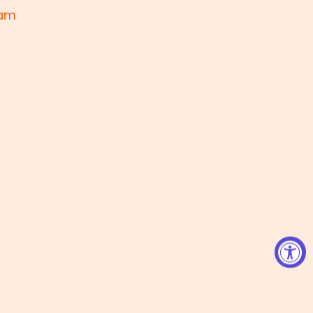
egefläche: 190 x 63 cm
 am