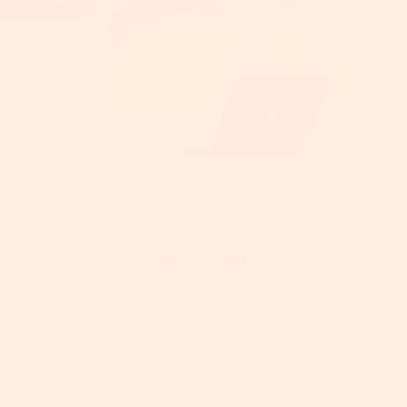
20 € SPAREN
e jetzt den SONGMICS HOME Newsletter – per E-Mail, SMS oder 
sichern Sie sich Ihren 20 €-Gutschein!
s & jederzeit kündbar | ✅ Kein Spam, nur echte Vorteile | ✅ DS
en unserer Coupons und erhalten Sie Ihren Rabatt. Bitte beachte
Coupons nicht kombinierbar sind.