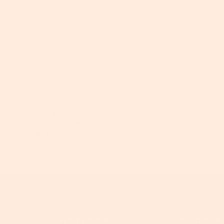
ieren“ klicken, erklären Sie sich mit den
Datenschutzbestimmungen
und
ngen einverstanden
. Sie erhalten E-Mails, SMS oder WhatsApp-Nachric
zeit abbestellen können.
Programme
Kundenser