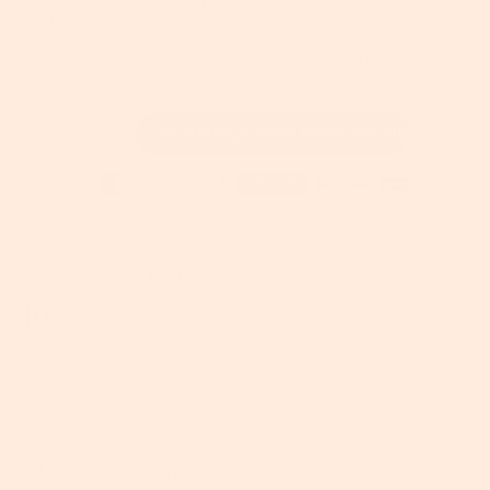
Fügen Sie den Unfallschutz hinzu, angeboten von
(in Partnerschaft mit AIG).
€6,08
€8,69
€11,3
1 Jahr
2 Jahre
3 Jahre
Ausverkauft
Bei Verfügbarkeit benachrichtigen
auf alle Produkte
für
Mitglieder
【kostenlos
anmelden!】-
-10%
Kopieren
Code:
BTS010
Endpreis:
62,99
€
auf alle Produkte -
Code:
BTS005
-5%
Kopieren
Endpreis:
66,49