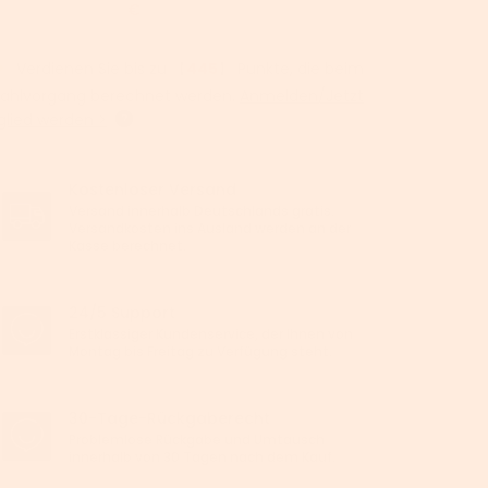
€
Verdienen Sie bis zu 【
445
】 Punkte, die beim
ahlvorgang berechnet werden.
Anmelden/Jetzt
glied werden >
Kostenloser Versand
Versand innerhalb Deutschlands gratis.
Versandkosten ins Ausland werden an der
Kasse berechnet.
24/5 Support
Erstklassiger Kundenservice, der Ihnen von
Montag bis Freitag zu Verfügung steht.
30-Tage-Rückgaberecht
Problemlose Rückgabe und Umtausch
innerhalb von 30 Tagen nach dem Kauf.