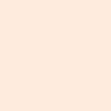
Bestseller
Neu
Deals
Produkte
Räume
Für Homeoffice
>
Home
>
SONGMICS Campingbett 190 x 63 x 36 cm Grau
AUSVERKAUFT
Schreibtisc
Computerti
Höhenverste
Schreibtisc