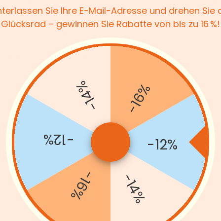
rstauen; mit Tragegriff sehr leicht und praktisch zu
Maße der Li
nterlassen Sie Ihre E-Mail-Adresse und drehen Sie
ortieren
Glücksrad – gewinnen Sie Rabatte von bis zu 16 %!
LSEITIG EINSETZBAR - Das Campingbett dient
e gut als Gästebett, ist auch der perfekte Begleiter
re Outdoor-Aktivitäten oder zum Übernachten für
erkünfte, Erste-Hilfe-Camps oder den
rophenschutz
-14%
-16%
-12%
-12%
-16%
-14%