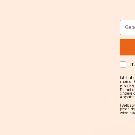
Email
AGRE
Ic
Ich hab
meiner E
bin und
Dienstle
andere d
Abgabe 
(Selbstv
jedes Ne
widerruf