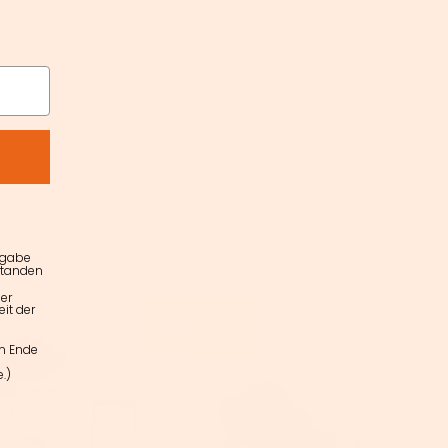
ngabe
standen
er
it der
am Ende
.)