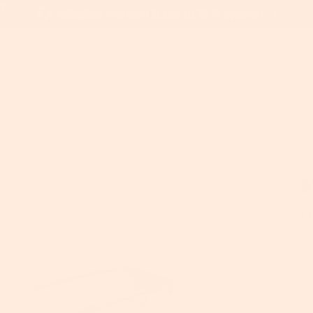
SKU
he
Bürostühle
SO
6
sche
Chefsessel
llbare
Gamingstühle
he
Drehstühle mit
Fa
Netzbespannung
Arbeitshocker