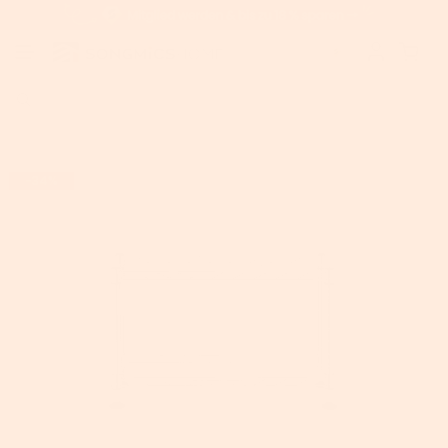
Home
>
SONGMICS Gewürzregal aus Metall
-34%
AUSVERKAUFT