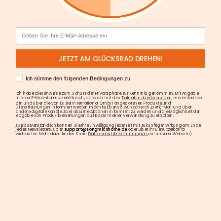
Email
JETZT AM GLÜCKSRAD DREHEN!
AGREE
Ich stimme den folgenden Bedingungen zu
Ich habe die Hinweise zum Schutz der Privatsphäre zur Kenntnis genommen. Mit Angabe
meiner E-Mail-Adresse erkläre ich, dass ich mit den
Teilnahmebedingungen
einverstanden
bin und über die von Euziel International GmbH angebotenen Produkte und
Dienstleistungen informiert werden möchte. Ebenso wünsche ich, per E-Mail und über
andere digitale Kanäle über aktuelle Aktionen informiert zu werden und die Möglichkeit der
Abgabe von Produktbewertungen auf Basis meiner Verwendung zu erhalten.
(Selbstverständlich können Sie Ihre Einwilligung jederzeit mit zukünftiger Wirkung am Ende
jedes Newsletters, über
support@songmicshome.de
oder über Ihr Benutzerkonto
widerrufen. Mehr dazu finden Sie in
Datenschutzbestimmungen
auf unserer Website.)