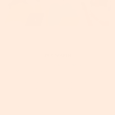
20 € SPAREN
Abonnieren Sie jetzt den SONGMICS HOME Newsletter – per E-
Mail, SMS oder WhatsApp – und sichern Sie sich Ihren 20 €-
Gutschein!
✅ Kostenlos & jederzeit kündbar | ✅ Kein Spam, nur echte
Vorteile | ✅ DSGVO-konform
Wählen Sie einen unserer Coupons und erhalten Sie Ihren
Rabatt. Bitte beachten Sie, dass die Coupons nicht
kombinierbar sind.