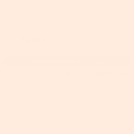
9
Bewertungen
SKU:
LGR21SV
SONGMICS Gewürzregal aus Metall
14,99 €
22,62 €
inkl. MwSt.
Bei Verfügbarkeit benachrichtigen
auf alle Produkte für
Mitglieder
【kostenlos
anmelden!】- Code:
BTS010
-10%
Kopieren
Endpreis:
13,49 €
auf alle Produkte - Code:
BTS005
-5%
Kopieren
Endpreis:
14,24 €