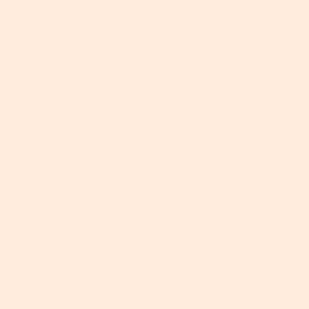
Verdienen Sie bis zu 【
70
】 Punkte, die beim Bezahlvorgang
berechnet werden.
Anmelden/Jetzt Mitglied werden >
Kostenloser Versand
Versand innerhalb Deutschlands gratis.
Versandkosten ins Ausland werden an der Kasse
berechnet.
24/5 Support
Erstklassiger Kundenservice, der Ihnen von
Montag bis Freitag zu Verfügung steht.
30-Tage-Rückgaberecht
Problemlose Rückgabe und Umtausch innerhalb
von 30 Tagen nach dem Kauf.
100% Zahlungssicherheit
Stressfrei einkaufen mit sicheren und vielseitigen
Zahlungsmöglichkeiten.