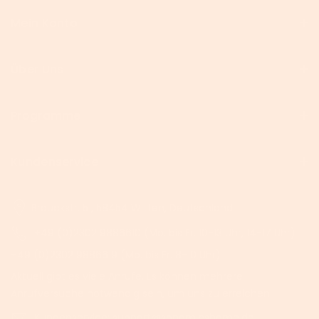
Mein Konto
Über Uns
Programme
Kundenservice
Brauckstr. 51, 58454 Witten, Deutschland
+49 (0)2302 9886610 (Mo. bis Fr. 10-13 Uhr, 14-17 Uhr)
+49 (0)2302 9886619 (Mo. bis Fr. 8-10 Uhr)
Aktuell gibt es viele Anrufe. Es können mehrere
Anrufversuche notwendig sein, um uns zu erreichen.
Kundenservice: support@songmicshome.de