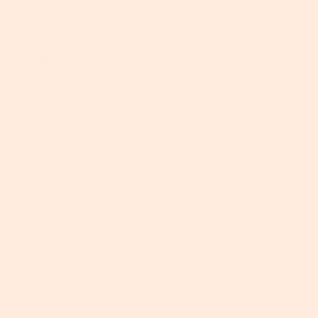
Vorteile
ALLES UNTER KONTROLLE: Liegen all Ihre Gewürzgläser, Flaschen
und Dosen verstreut in der Küche herum? Eine Katastrophe, wenn Sie
das so wichtige Curry-Pulver einfach nicht finden können! Dieses 40
x 15 x 26,5 cm große Standregal mit 2 Ebenen eilt Ihnen zu Hilfe,
damit Sie Ihre Gewürze griffbereit verstauen können
GROßER VORRAT? KEIN PROBLEM: Suppe, Eintopf oder
Salatdressing? Alle Gewürze, die Sie benötigen, um ein leckeres
Gericht zu zaubern, finden einen Platz auf diesem freistehenden
Regal. Auf jede Ablage passen 2 Reihen von Gewürzgläsern;
insgesamt kann das Regal mindestens 20 Stück aufnehmen
NULL TOLERANZ FÜR WACKELIGE REGALE: Sie müssen sich keine
Sorgen machen, dass dieses Regal wackeln wird, wenn Sie
Gewürzgläser von der Ablage nehmen. Aus robustem verchromtem
Eisen gefertigt und mit verstellbaren Füßen ausgestattet, steht dieses
Regal stabil auf jedem Küchentisch, ohne Kratzer zu verursachen.