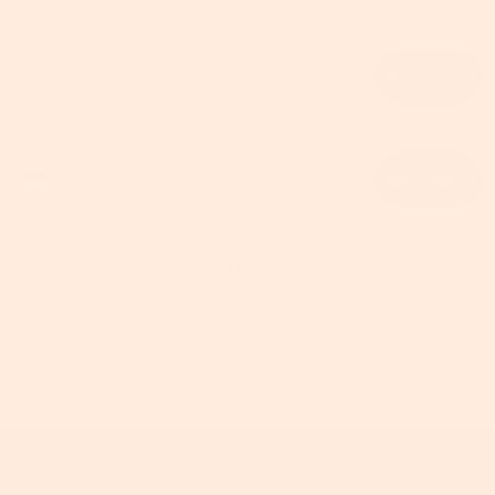
Email
Abonnieren
Phone number
Abonnieren
Wenn Sie auf „Abonnieren“ klicken, erklären Sie sich mit den
Datenschutzbestimmungen
und den
Allgemeinen
Geschäftsbedingungen einverstanden
. Sie erhalten E-Mails, SMS oder
WhatsApp-Nachrichten von SONGMICS HOME, die Sie jederzeit
abbestellen können.