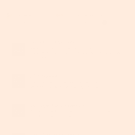
Verdienen Sie bis zu 【
445
】 Punkte, die beim Bezahlvorgang
berechnet werden.
Anmelden/Jetzt Mitglied werden >
Kostenloser Versand
Versand innerhalb Deutschlands gratis.
Versandkosten ins Ausland werden an der Kasse
berechnet.
24/5 Support
Erstklassiger Kundenservice, der Ihnen von
Montag bis Freitag zu Verfügung steht.
30-Tage-Rückgaberecht
Problemlose Rückgabe und Umtausch innerhalb
von 30 Tagen nach dem Kauf.
100% Zahlungssicherheit