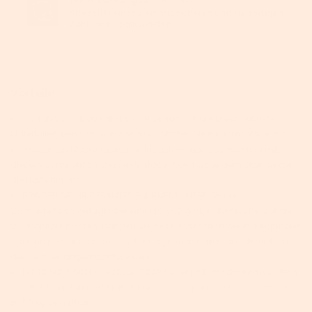
Stressfrei einkaufen mit sicheren und vielseitigen
Zahlungsmöglichkeiten.
Vorteile
SCHON VON INDUSTRIE-DESIGN GEHÖRT? Klare Linien, robuste
Materialien, kein Schnickschnack - Statten Sie Ihr Homeoffice mit
interessanten Möbelstücken im Industrie-Look aus wie etwa mit
diesem Schreibtisch, dessen Vintage-Oberfläche dem Stahlgestell
die Härte nimmt
BRINGEN SIE IHR GESAMTES EQUIPMENT UNTER: Dieser
Computertisch verfügt über eine 140 x 60 große Oberfläche, auf die
2-3 Monitore passen. Hängen Sie weitere Utensilien wie Ihre Kopfhörer
oder Ihren Rucksack an den 8 beiliegenden Haken auf, die seitlich
des Tisches angebracht werden
IST DIESER TISCH DENN BELASTBAR? Aber ja! Dank der Kombination
aus Holzwerkstoff und Stahl ist dieser Computertisch sogar mit bis
zu 50 kg belastbar