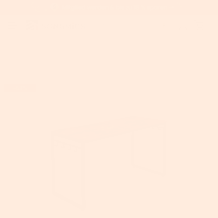
Home
>
Vasagle Schreibtisch
>
VASAGLE Computertisch mit 8 Haken
-53%
AUSVERKAUFT