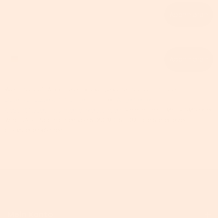
Email
Abonnieren
Phone number
Abonnieren
Wenn Sie auf „Abonnieren“ klicken, erklären Sie sich mit den
Datenschutzbestimmungen
und den
Allgemeinen
Geschäftsbedingungen einverstanden
. Sie erhalten E-Mails, SMS oder
WhatsApp-Nachrichten von SONGMICS HOME, die Sie jederzeit
abbestellen können.
Mein Konto