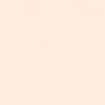
20 € SPAREN
Abonnieren Sie jetzt den SONGMICS HOME Newsletter – per E-
Mail, SMS oder WhatsApp – und sichern Sie sich Ihren 20 €-
Gutschein!
✅ Kostenlos & jederzeit kündbar | ✅ Kein Spam, nur echte
Vorteile | ✅ DSGVO-konform
Wählen Sie einen unserer Coupons und erhalten Sie Ihren
Rabatt. Bitte beachten Sie, dass die Coupons nicht
kombinierbar sind.