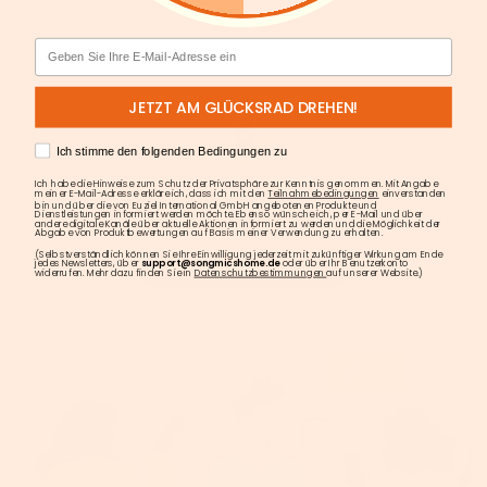
Email
JETZT AM GLÜCKSRAD DREHEN!
AGREE
Ich stimme den folgenden Bedingungen zu
Ich habe die Hinweise zum Schutz der Privatsphäre zur Kenntnis genommen. Mit Angabe
meiner E-Mail-Adresse erkläre ich, dass ich mit den
Teilnahmebedingungen
einverstanden
bin und über die von Euziel International GmbH angebotenen Produkte und
Dienstleistungen informiert werden möchte. Ebenso wünsche ich, per E-Mail und über
andere digitale Kanäle über aktuelle Aktionen informiert zu werden und die Möglichkeit der
Abgabe von Produktbewertungen auf Basis meiner Verwendung zu erhalten.
(Selbstverständlich können Sie Ihre Einwilligung jederzeit mit zukünftiger Wirkung am Ende
jedes Newsletters, über
support@songmicshome.de
oder über Ihr Benutzerkonto
widerrufen. Mehr dazu finden Sie in
Datenschutzbestimmungen
auf unserer Website.)