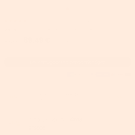
8
Bewertungen
SKU:
LWD59X
VASAGLE Computertisch mit 8 Haken
89,49 €
189,24 €
inkl. MwSt.
Bei Verfügbarkeit benachrichtigen
auf alle Produkte für
Mitglieder
【kostenlos
-10%
Kopieren
anmelden!】- Code:
BTS010
Kopieren