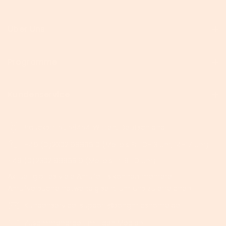
Über Uns
Programme
Kundenservice
Brauckstr. 51, 58454 Witten, Deutschland
+49 (0)2302 9886610 (Mo. bis Fr. 10-13 Uhr, 14-17 Uhr)
+49 (0)2302 9886619 (Mo. bis Fr. 8-10 Uhr)
Aktuell gibt es viele Anrufe. Es können mehrere
Anrufversuche notwendig sein, um uns zu erreichen.
Kundenservice: support@songmicshome.de
Zusammenarbeit mit den Medien: