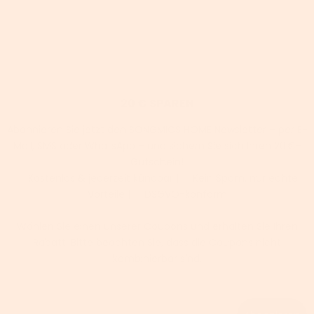
20 € SPAREN
Abonnieren Sie jetzt den SONGMICS HOME Newsletter – per E-
Mail, SMS oder WhatsApp – und sichern Sie sich Ihren 20 €-
Gutschein!
✅ Kostenlos & jederzeit kündbar | ✅ Kein Spam, nur echte
Vorteile | ✅ DSGVO-konform
Wählen Sie einen unserer Coupons und erhalten Sie Ihren
Rabatt. Bitte beachten Sie, dass die Coupons nicht
kombinierbar sind.
Email