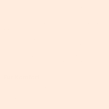
Größe deines Sofas und anderer Möbel, um sicherzustellen,
dass genügend Platz vorhanden ist, um sich bequem um
den Couchtisch zu bewegen. Dann passe den Couchtisch
an deine bestehende Einrichtung an; für einen rustikalen
Look wähle einen Holzcouchtisch, während ein Glas- oder
Marmorcouchtisch ideal für eine moderne Ästhetik sein
kann. Denke an die Funktionalität – wenn du zusätzlichen
Stauraum benötigst, erwäge einen
Couchtisch mit
Schubladen oder einem Hebe-Design
. Schließlich wähle
eine Farbe und Ausführung, die mit deinem Raum
harmoniert; ein
brauner Couchtisch
kann Wärme
hinzufügen, während ein
weißer Couchtisch
den Raum
aufhellen kann.
Für Komfort
Bei der Auswahl eines Couchtisches ist es wichtig, dass
seine Höhe zu deinem Sofa oder deinen Hockern passt.
Idealerweise sollte die Höhe des Couchtisches ähnlich der
Höhe der Sofakissen oder etwas niedriger sein. Dies