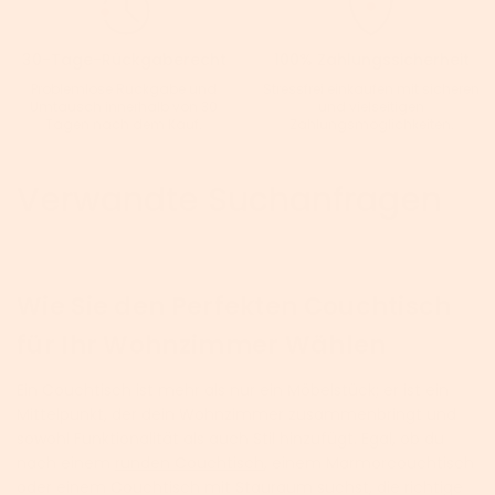
30-Tage-Rückgaberecht
100% Zahlungssicherheit
Problemlose Rückgabe und
Stressfrei einkaufen mit sicheren
Umtausch innerhalb von 30
und vielseitigen
Tagen nach dem Kauf.
Zahlungsmöglichkeiten.
Verwandte Suchanfragen
Wie Sie den Perfekten Couchtisch
für Ihr Wohnzimmer Wählen
Ein Couchtisch ist mehr als nur ein Möbelstück; er ist ein
Mittelpunkt, der dein Wohnzimmer zusammenbringt und
sowohl Funktionalität als auch Stil hinzufügt. Egal, ob du
nach einem
runden Couchtisch
, einem Marmorcouchtisch
oder einem Couchtisch mit Stauraum suchst, die richtige