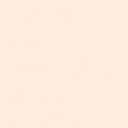
visuelles Interesse zu erzeugen. Integriere Grünpflanzen mit
einer kleinen Pflanze oder einer Blumenvase, um Leben und
Farbe auf den Tisch zu bringen. Schließlich füge
persönliche Akzente wie Fotos, Souvenirs oder einzigartige
Dekorationsstücke hinzu, um den Raum heimeliger zu
machen.
Über VASAGLE
Bei VASAGLE glauben wir daran, hochwertige, stilvolle und
funktionale Möbel zu schaffen, die nahtlos in deinen
Lebensstil passen. Unser vielfältiges Produktsortiment,
einschließlich des VASAGLE Couchtisches, Beistelltisches,
Bücherregals, Schuhbank und anderer VASAGLE Möbel, ist
mit Sorgfalt und Präzision entworfen, um deine
Wohnräume zu verbessern. Jedes Stück ist einfach zu
montieren und langlebig, sodass du das beste Preis-
Leistungs-Verhältnis erhältst. Entdecke unsere Kollektion
und finde heraus, wie
VASAGLE
dir helfen kann, ein schönes
und komfortables Zuhause zu schaffen.