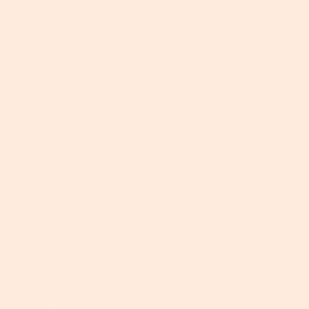
Über Uns
Programme
Kundenservice
Brauckstr. 51, 58454 Witten, Deutschland
+49 (0)2302 9886610 (Mo. bis Fr. 10-13 Uhr, 14-17 Uhr)
+49 (0)2302 9886619 (Mo. bis Fr. 8-10 Uhr)
Aktuell gibt es viele Anrufe. Es können mehrere
Anrufversuche notwendig sein, um uns zu erreichen.
Kundenservice: support@songmicshome.de
Zusammenarbeit mit den Medien:
pr@songmicshome.com