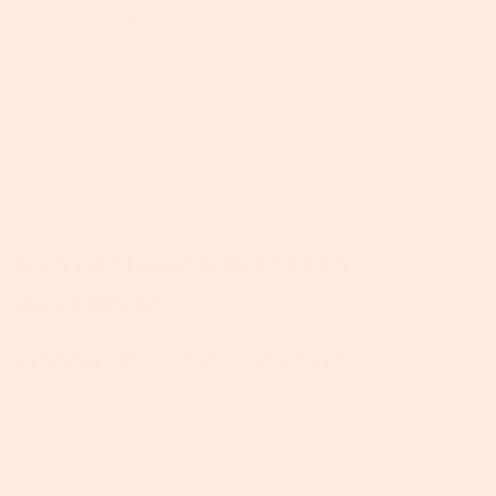
Stauraummöglichkeiten
wie Schubladen, Regalen oder
versteckten Fächern sind perfekt, um das Wohnzimmer
ordentlich zu halten. Couchtische mit Körben bieten
praktischen Stauraum für Zeitschriften, Decken oder
Spielzeug und kombinieren Stil und Funktionalität. Hebbare
Couchtische sind großartig für kleine Räume, bieten eine
verstellbare Oberfläche, die zum Essen oder Arbeiten
genutzt werden kann, und machen sie zu einem
vielseitigen Möbelstück für das Zuhause.
Den richtigen Couchtisch
auswählen
Größe, Stil und Funktion
Bei der Auswahl des perfekten Couchtisches sollten
mehrere Faktoren berücksichtigt werden, um
sicherzustellen, dass er nahtlos in deinen Wohnraum passt.
Zuerst messe dein Wohnzimmer und berücksichtige die