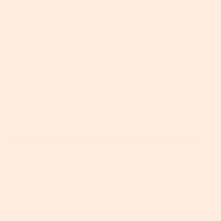
erleichtert das Erreichen von Gegenständen auf dem Tisch
und sorgt für visuelle Harmonie. Wenn
Hocker
oder andere
Sitzgelegenheiten häufig in der Nähe des Couchtisches
verwendet werden, sollte deren Höhe ebenfalls
übereinstimmen, um Unannehmlichkeiten und Unbehagen
zu vermeiden. Berücksichtige auch deine täglichen
Gewohnheiten, wie das Platzieren von Getränken, Büchern
oder Laptops auf dem Couchtisch. Eine angemessene
Höhe kann Komfort und Bequemlichkeit verbessern. Ein gut
proportionierter Couchtisch bietet nicht nur funktionalen
Komfort, sondern ergänzt auch visuell das Sofa und andere
Möbel und verbessert die Gesamtdekoration.
Dekorieren deines Couchtisches
Das Aufwerten des Aussehens deines Couchtisches
erfordert einige durchdachte Akzente. Beginne mit dem
Hinzufügen eines dekorativen Tabletts, um Gegenstände
wie Fernbedienungen, Kerzen und Untersetzer zu
organisieren, was auch ein stilvolles Element hinzufügt.
Verwende einen Stapel Couchtischbücher, um Höhe und