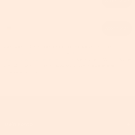
Abonnieren
Phone number
Abonnieren
Wenn Sie auf „Abonnieren“ klicken, erklären Sie sich mit den
Datenschutzbestimmungen
und den
Allgemeinen
Geschäftsbedingungen einverstanden
. Sie erhalten E-Mails, SMS oder
WhatsApp-Nachrichten von SONGMICS HOME, die Sie jederzeit
abbestellen können.
Mein Konto