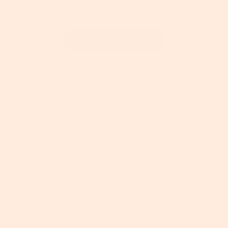
Mehr anzeigen
Warum SONGMICS HOME?
Kostenloser Versand
24/5 Support
Gratis-Versand innerhalb
Erstklassiger Kundenservice, der
Deutschlands.
Ihnen von Montag bis Freitag zu
Verfügung steht.