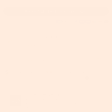
Bei Verfügbarkeit benachrichtigen
👉
Jetzt kostenlos Mitglied
werden & 18%
sparen! - Code:
VIP18
-18%
Kopieren
Endpreis:
45,18 €
auf alle Produkte - Code:
BTS005
-5%
Kopieren
Endpreis:
52,33 €
Verdienen Sie bis zu 【
305
】 Punkte, die beim Bezahlvorgang
berechnet werden.
Anmelden/Jetzt Mitglied werden >
Kostenloser Versand
Versand innerhalb Deutschlands gratis.
Versandkosten ins Ausland werden an der Kasse
berechnet.