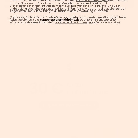
meiner E-Mail-Adresse erkläre ich, dass ich mit den
Teilnahmebedingungen
einverstanden
bin und über die von Euziel International GmbH angebotenen Produkte und
Dienstleistungen informiert werden möchte. Ebenso wünsche ich, per E-Mail und über
andere digitale Kanäle über aktuelle Aktionen informiert zu werden und die Möglichkeit der
Abgabe von Produktbewertungen auf Basis meiner Verwendung zu erhalten.
(Selbstverständlich können Sie Ihre Einwilligung jederzeit mit zukünftiger Wirkung am Ende
jedes Newsletters, über
support@songmicshome.de
oder über Ihr Benutzerkonto
widerrufen. Mehr dazu finden Sie in
Datenschutzbestimmungen
auf unserer Website.)