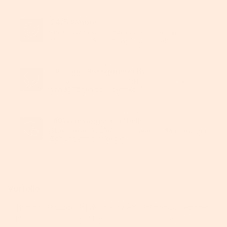
24/5 Support
Erstklassiger Kundenservice, der Ihnen von
Montag bis Freitag zu Verfügung steht.
30-Tage-Rückgaberecht
Problemlose Rückgabe und Umtausch innerhalb
von 30 Tagen nach dem Kauf.
100% Zahlungssicherheit
Stressfrei einkaufen mit sicheren und vielseitigen
Zahlungsmöglichkeiten.
Vorteile
[Seitliche Schubladen] Wechseln Sie die Position der seitlichen
Schubladen, damit unterschiedliche Schmuckstücke zur Schau