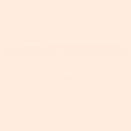
1
Rezension
SKU:
B34JBC162B02
SONGMICS Schmuckbox mit seitlichen Schubladen
55,09 €
59,99 €
inkl. MwSt.
Farbe:
Graphitschwarz + Golden
Was wir bieten
Fügen Sie den Unfallschutz hinzu, angeboten von
(in Partnerschaft mit AIG).
1 Jahr
2 Jahre
3 Jahre
€5,21
€6,95
€8,69