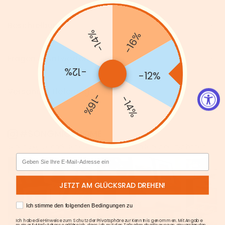
Beschreibung
-14%
-16%
Fragen & Antworten
-12%
-12%
Versand & Lieferung
-16%
-14%
#SONGMICSHOME
Sehen Sie, wie andere dieses Stück im echten Leben gestylt haben.
Email
JETZT AM GLÜCKSRAD DREHEN!
AGREE
Ich stimme den folgenden Bedingungen zu
Ich habe die Hinweise zum Schutz der Privatsphäre zur Kenntnis genommen. Mit Angabe