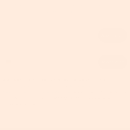
Rabatt. Bitte beachten Sie, dass die Coupons nicht
kombinierbar sind.
Email
Abonnieren
Phone number
Abonnieren
Wenn Sie auf „Abonnieren“ klicken, erklären Sie sich mit den
Datenschutzbestimmungen
und den
Allgemeinen
Geschäftsbedingungen einverstanden
. Sie erhalten E-Mails, SMS oder
WhatsApp-Nachrichten von SONGMICS HOME, die Sie jederzeit
abbestellen können.