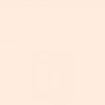
Home
>
Schmuckschatullen
>
SONGMICS Schmuckbox mit seitlichen 
-8%
AUSVERKAUFT