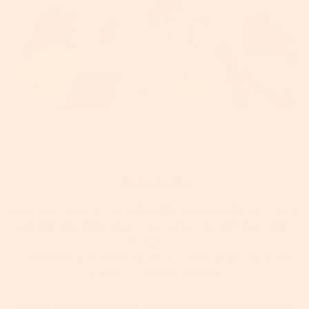
20 € SPAREN
Abonnieren Sie jetzt den SONGMICS HOME Newsletter – per E-
Mail, SMS oder WhatsApp – und sichern Sie sich Ihren 20 €-
Gutschein!
✅ Kostenlos & jederzeit kündbar | ✅ Kein Spam, nur echte
Vorteile | ✅ DSGVO-konform
Wählen Sie einen unserer Coupons und erhalten Sie Ihren