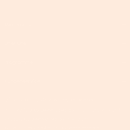
Mein Konto
Über Uns
Programme
Kundenservice
Brauckstr. 51, 58454 Witten, Deutschland
+49 (0)2302 9886610 (Mo. bis Fr. 10-13 Uhr, 14-17 Uhr)
+49 (0)2302 9886619 (Mo. bis Fr. 8-10 Uhr)
Aktuell gibt es viele Anrufe. Es können mehrere