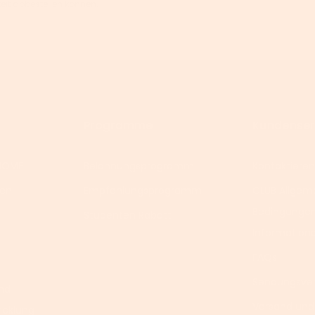
zeit abbestellen können.
Programme
Kundenser
HOME
Belohnungsprogramm
Kontaktieren
nen
Empfehlungsprogramm
CLUB Allgem
Bedingunge
Studenten Rabatt
Information
FAQs
Sendungsver
nd
Versand und
icklung