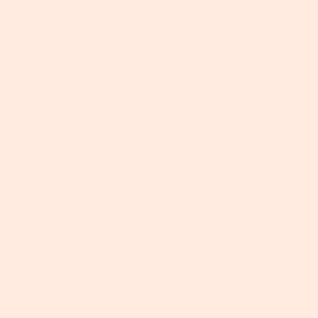
20 € SPAREN
e jetzt den SONGMICS HOME Newsletter – per E-Mail, SMS oder 
sichern Sie sich Ihren 20 €-Gutschein!
s & jederzeit kündbar | ✅ Kein Spam, nur echte Vorteile | ✅ DS
en unserer Coupons und erhalten Sie Ihren Rabatt. Bitte beachte
Coupons nicht kombinierbar sind.
ieren“ klicken, erklären Sie sich mit den
Datenschutzbestimmungen
und
ngen einverstanden
. Sie erhalten E-Mails, SMS oder WhatsApp-Nachric