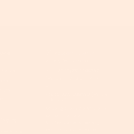
vice
Brauckstr. 51, 58454
Witten, Deutschland
 Sie uns
+49 (0)2302 9886610
(Mo. bis Fr. 10-13 Uhr, 14-17
eine
Uhr)
n und
+49 (0)2302 9886619 (Mo. bis
en
Fr. 8-10 Uhr)
Aktuell gibt es viele Anrufe. Es
können mehrere
folgung
Anrufversuche notwendig
sein, um uns zu erreichen.
 Zustellung