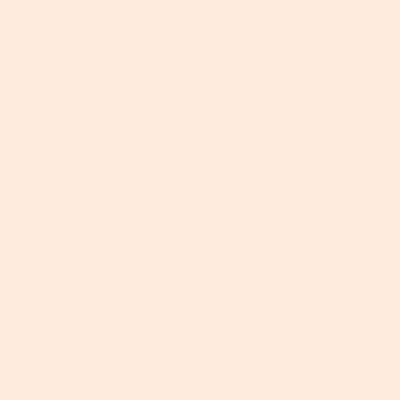
In den Warenkorb
Jetzt Kaufen
auf alle Produkte
für
Mitglieder
【kostenlos
anmelden!】-
-10%
Kopieren
Code:
BTS010
Endpreis:
26,99
€
auf alle Produkte -
Code:
BTS005
-5%
Kopieren
Endpreis:
28,49
€
Verdienen Sie bis zu 【
145
】 Punkte, die beim