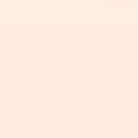
HOME, die Sie jeder
Mein Konto
Über Uns
Anmelden
Über SONGMICS 
Mein Konto
Kundenrezensio
Meine Prämien
Impressum
Jobs
Erklärung
Verantwortung u
nachhaltige Entw