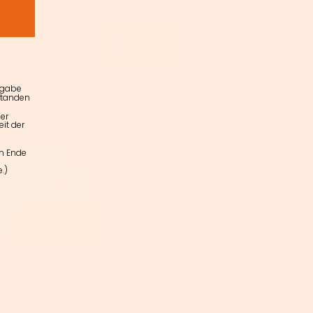
ngabe
standen
er
it der
am Ende
.)