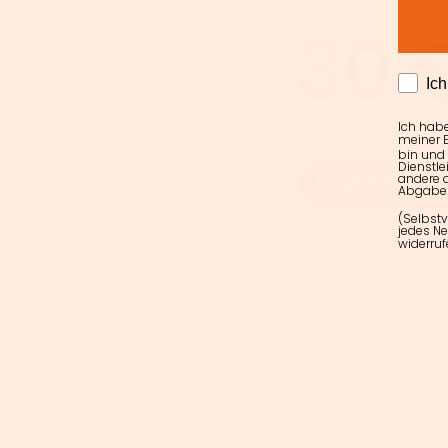
AGRE
Ic
Ich hab
meiner E
bin und
Dienstle
andere d
Abgabe 
(Selbstv
jedes Ne
widerruf