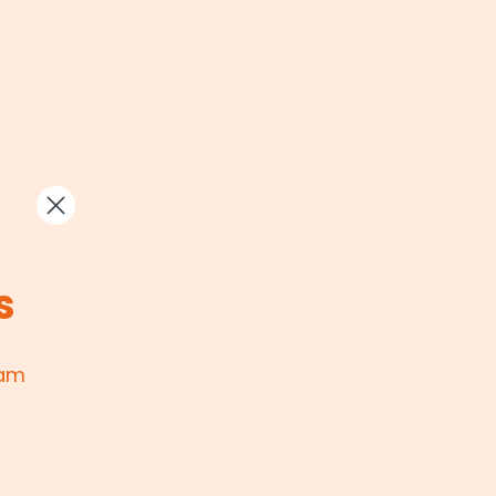
vielseitigen Zahlungsmöglichkeiten.
 Aufbau: Einfach aufklappen und Stäbe
ofort einsatzbereit und ohne komplizierte
Entleeren: Der Griff unten ermöglicht das
s
sleeren der Wäsche ohne Mühe
 am