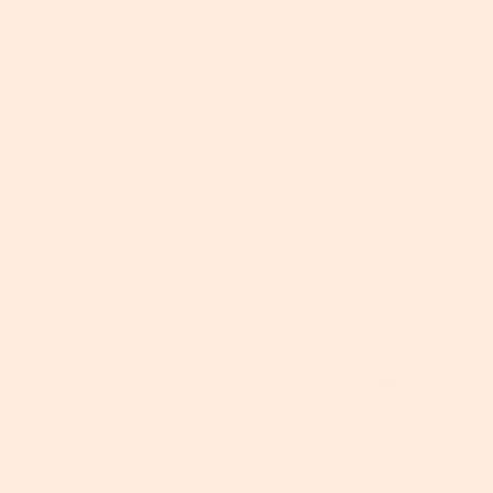
Abonnieren Si
✅ Kostenlo
Wählen Sie ein
Email
Phone number
Wenn Sie auf „Abonn
Geschäftsbedingu