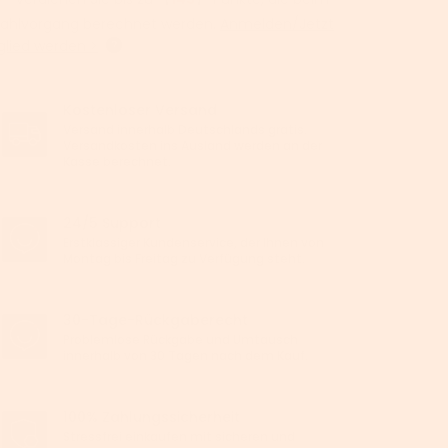
ahlvorgang berechnet werden.
Anmelden/Jetzt
glied werden >
Kostenloser Versand
Versand innerhalb Deutschlands gratis.
Versandkosten ins Ausland werden an der
Kasse berechnet.
24/5 Support
Erstklassiger Kundenservice, der Ihnen von
Montag bis Freitag zu Verfügung steht.
30-Tage-Rückgaberecht
Problemlose Rückgabe und Umtausch
innerhalb von 30 Tagen nach dem Kauf.
100% Zahlungssicherheit
Stressfrei einkaufen mit sicheren und