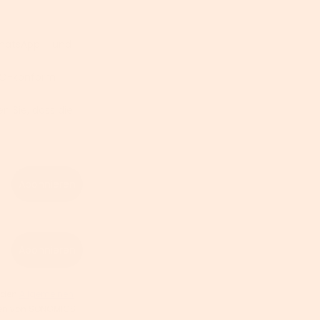
WhatsApp – und
GVO-konform
n Sie, dass die
Abonnieren
Abonnieren
 den
Allgemeinen
hten von SONGMICS