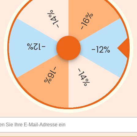
-14%
-16%
-12%
-12%
-16%
-14%