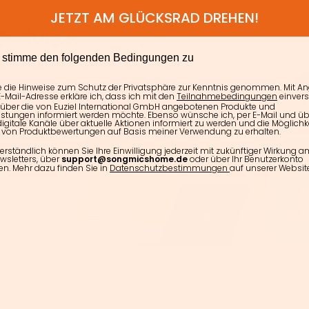
JETZT AM GLÜCKSRAD DREHEN!
E
h stimme den folgenden Bedingungen zu
e die Hinweise zum Schutz der Privatsphäre zur Kenntnis genommen. Mit A
-Mail-Adresse erkläre ich, dass ich mit den
Teilnahmebedingungen
einver
 über die von Euziel International GmbH angebotenen Produkte und
istungen informiert werden möchte. Ebenso wünsche ich, per E-Mail und üb
igitale Kanäle über aktuelle Aktionen informiert zu werden und die Möglichke
von Produktbewertungen auf Basis meiner Verwendung zu erhalten.
erständlich können Sie Ihre Einwilligung jederzeit mit zukünftiger Wirkung 
wsletters, über
support@songmicshome.de
oder über Ihr Benutzerkonto
en. Mehr dazu finden Sie in
Datenschutzbestimmungen
auf unserer Website