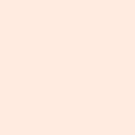
Bestseller
Neu
Deals
Produkte
Räume
Für Homeoffice
>
Home
>
Neue Produkte
>
SONGMICS Wäschekorb, 65 L Wäsches
Schreibtisc
Computerti
Höhenverste
Schreibtisc