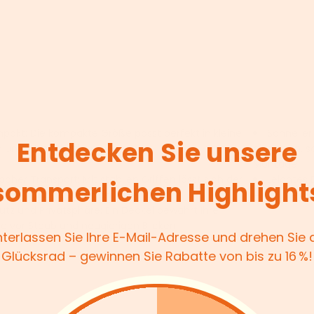
pakt: Die kompakte Größe passt perfekt in kleine
Schneller
Entdecken Sie unsere
 und Waschküchen
einsetzen, s
Montage
acher Transport: Mit stabilen Griffen lässt sich der
Leichtes 
sommerlichen Highlight
bequem zur Waschmaschine tragen
einfache Au
utz und Privatsphäre: Ein Deckel bewahrt Ihre
 vor Staub und neugierigen Blicken
nterlassen Sie Ihre E-Mail-Adresse und drehen Sie
Glücksrad – gewinnen Sie Rabatte von bis zu 16 %!